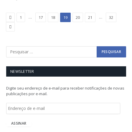
Previous
…
…
1
17
18
19
20
21
32
Next
NEWSLETTER
Digite seu endereço de e-mail para receber notificações de novas
publicações por e-mail.
E
n
d
e
ASSINAR
r