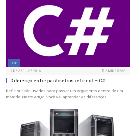
C#
4 DE ABRIL DE 2016
2 MINS READ
Diferença entre parâmetros ref e out – C#
Ref e out são usados para passar um argumento dentro de um
método. Neste artigo, você vai aprender as diferenças…