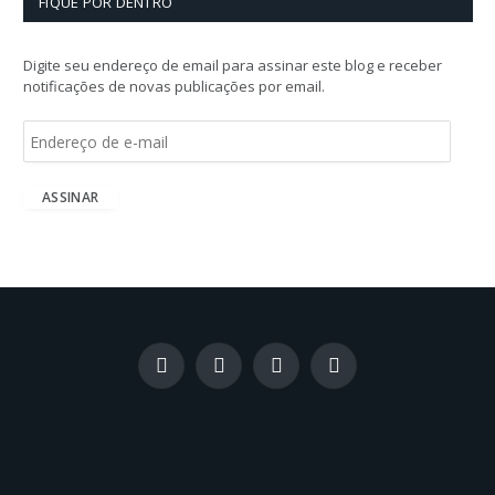
FIQUE POR DENTRO
Digite seu endereço de email para assinar este blog e receber
notificações de novas publicações por email.
E
n
d
e
ASSINAR
r
e
ç
o
d
e
e
-
Facebook
X
Instagram
LinkedIn
m
(Twitter)
a
i
l