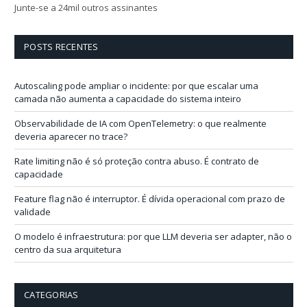
e
Junte-se a 24mil outros assinantes
ç
o
d
POSTS RECENTES
e
e
-
Autoscaling pode ampliar o incidente: por que escalar uma
m
camada não aumenta a capacidade do sistema inteiro
a
i
Observabilidade de IA com OpenTelemetry: o que realmente
l
deveria aparecer no trace?
Rate limiting não é só proteção contra abuso. É contrato de
capacidade
Feature flag não é interruptor. É dívida operacional com prazo de
validade
O modelo é infraestrutura: por que LLM deveria ser adapter, não o
centro da sua arquitetura
CATEGORIAS