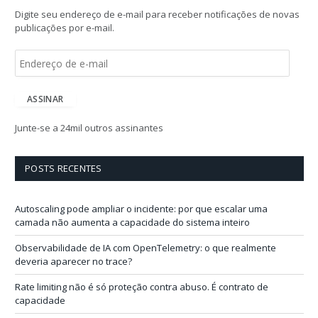
Digite seu endereço de e-mail para receber notificações de novas
publicações por e-mail.
E
n
d
e
ASSINAR
r
e
Junte-se a 24mil outros assinantes
ç
o
d
POSTS RECENTES
e
e
-
Autoscaling pode ampliar o incidente: por que escalar uma
m
camada não aumenta a capacidade do sistema inteiro
a
i
Observabilidade de IA com OpenTelemetry: o que realmente
l
deveria aparecer no trace?
Rate limiting não é só proteção contra abuso. É contrato de
capacidade