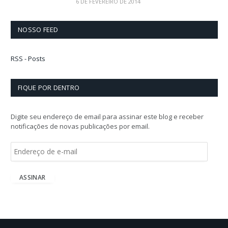
6 DE FEVEREIRO DE 2014
NOSSO FEED
RSS - Posts
FIQUE POR DENTRO
Digite seu endereço de email para assinar este blog e receber
notificações de novas publicações por email.
E
n
d
e
ASSINAR
r
e
ç
o
d