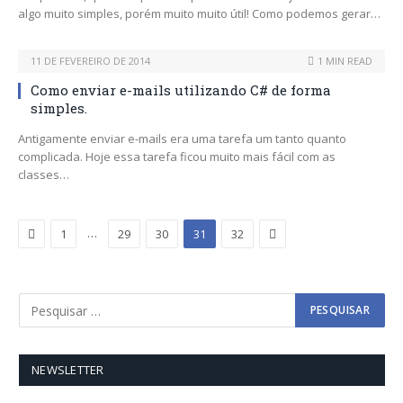
algo muito simples, porém muito muito útil! Como podemos gerar…
11 DE FEVEREIRO DE 2014
1 MIN READ
Como enviar e-mails utilizando C# de forma
simples.
Antigamente enviar e-mails era uma tarefa um tanto quanto
complicada. Hoje essa tarefa ficou muito mais fácil com as
classes…
Previous
Next
…
1
29
30
31
32
NEWSLETTER