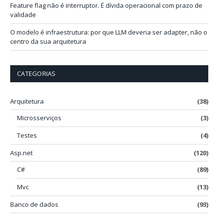
Feature flag não é interruptor. É dívida operacional com prazo de
validade
O modelo é infraestrutura: por que LLM deveria ser adapter, não o
centro da sua arquitetura
CATEGORIAS
Arquitetura
(38)
Microsserviços
(3)
Testes
(4)
Asp.net
(120)
C#
(89)
Mvc
(13)
Banco de dados
(93)