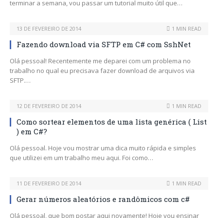
terminar a semana, vou passar um tutorial muito útil que…
13 DE FEVEREIRO DE 2014
1 MIN READ
Fazendo download via SFTP em C# com SshNet
Olá pessoal! Recentemente me deparei com um problema no
trabalho no qual eu precisava fazer download de arquivos via
SFTP.…
12 DE FEVEREIRO DE 2014
1 MIN READ
Como sortear elementos de uma lista genérica ( List
) em C#?
Olá pessoal. Hoje vou mostrar uma dica muito rápida e simples
que utilizei em um trabalho meu aqui. Foi como…
11 DE FEVEREIRO DE 2014
1 MIN READ
Gerar números aleatórios e randômicos com c#
Olá pessoal, que bom postar aqui novamente! Hoje vou ensinar