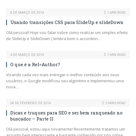
8 DE MARÇO DE 2014
1 MIN READ
Usando transições CSS para SlideUp e slideDown
Olá pessoal! Hoje vou falar sobre como realizar um simples efeito
de SlideUp e SlideDown ( lembra bem o accordion…
4 DE MARÇO DE 2014
1 MIN READ
O que é a Rel=Author?
Visando cada vez mais entregar o melhor conteúdo aos seus
usuários, o Google modificou seu algoritmo e implementou uma
nova…
28 DE FEVEREIRO DE 2014
5 MINS READ
Dicas e truques para SEO e ser bem ranqueado no
buscador – Parte II
Olá pessoal, estou aqui novamente! Recentemente tratamos um
assunto bem interessante e bastante conhecido por nós sobre