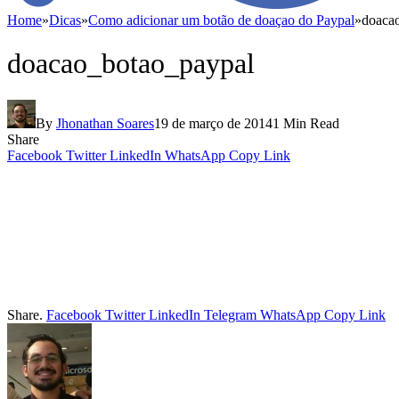
Home
»
Dicas
»
Como adicionar um botão de doaçao do Paypal
»
doaca
doacao_botao_paypal
By
Jhonathan Soares
19 de março de 2014
1 Min Read
Share
Facebook
Twitter
LinkedIn
WhatsApp
Copy Link
Share.
Facebook
Twitter
LinkedIn
Telegram
WhatsApp
Copy Link