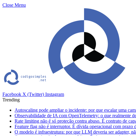
Close Menu
Facebook
X (Twitter)
Instagram
Trending
Autoscaling pode ampliar o incidente: por que escalar uma cam
Observabilidade de IA com OpenTelemetry: o que realmente dev
Rate limiting não é só proteção contra abuso. É contrato de ca
Feature flag não é interruptor. É dívida operacional com prazo 
O modelo é infraestrutura: por que LLM deveria ser adapter, não