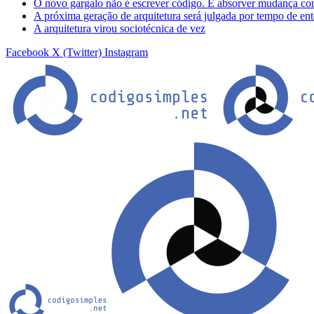
O novo gargalo não é escrever código. É absorver mudança co
A próxima geração de arquitetura será julgada por tempo de en
A arquitetura virou sociotécnica de vez
Facebook
X (Twitter)
Instagram