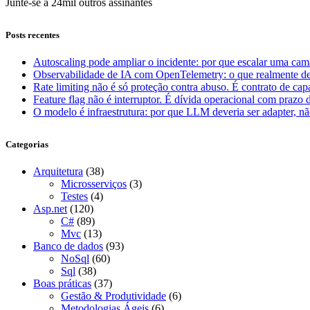
Junte-se a 24mil outros assinantes
Posts recentes
Autoscaling pode ampliar o incidente: por que escalar uma cam
Observabilidade de IA com OpenTelemetry: o que realmente dev
Rate limiting não é só proteção contra abuso. É contrato de ca
Feature flag não é interruptor. É dívida operacional com prazo 
O modelo é infraestrutura: por que LLM deveria ser adapter, não
Categorias
Arquitetura
(38)
Microsserviços
(3)
Testes
(4)
Asp.net
(120)
C#
(89)
Mvc
(13)
Banco de dados
(93)
NoSql
(60)
Sql
(38)
Boas práticas
(37)
Gestão & Produtividade
(6)
Metodologias Ágeis
(6)