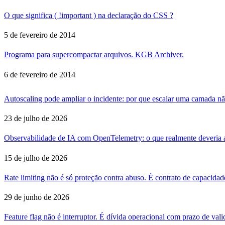
O que significa ( !important ) na declaração do CSS ?
5 de fevereiro de 2014
Programa para supercompactar arquivos. KGB Archiver.
6 de fevereiro de 2014
Autoscaling pode ampliar o incidente: por que escalar uma camada nã
23 de julho de 2026
Observabilidade de IA com OpenTelemetry: o que realmente deveria a
15 de julho de 2026
Rate limiting não é só proteção contra abuso. É contrato de capacidad
29 de junho de 2026
Feature flag não é interruptor. É dívida operacional com prazo de val