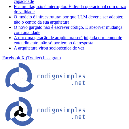
capacidade
Feature flag não é interruptor. É dívida operacional com prazo
de validade
O modelo é infraestrutura: por que LLM deveria ser adapter,
não o centro da sua arquitetura
O novo gargalo não é escrever código. É absorver mudança
com qualidade
A próxima geração de arquitetura será julgada por tempo de
entendimento, não só por tempo de resposta
A arquitetura virou sociotécnica de vez
Facebook
X (Twitter)
Instagram