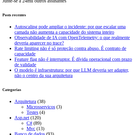
Junte-se a 24mil outros assinantes
Posts recentes
Autoscaling pode ampliar o incidente: por que escalar uma
camada não aumenta a capacidade do sistema inteiro
Observabilidade de IA com OpenTelemetry: o que realmente
deveria aparecer no trace?
Rate limiting não é só proteção contra abuso. É contrato de
capacidade
Feature flag não é interruptor. É dívida operacional com prazo
de validade
O modelo é infraestrutura: por que LLM deveria ser adapter,
não o centro da sua arquitetura
Categorias
Arquitetura
(38)
Microsserviços
(3)
Testes
(4)
Asp.net
(120)
C#
(89)
Mvc
(13)
Banco de dados
(93)