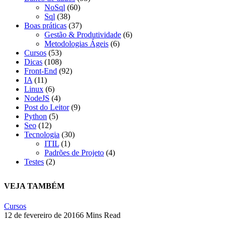
NoSql
(60)
Sql
(38)
Boas práticas
(37)
Gestão & Produtividade
(6)
Metodologias Ágeis
(6)
Cursos
(53)
Dicas
(108)
Front-End
(92)
IA
(11)
Linux
(6)
NodeJS
(4)
Post do Leitor
(9)
Python
(5)
Seo
(12)
Tecnologia
(30)
ITIL
(1)
Padrões de Projeto
(4)
Testes
(2)
VEJA TAMBÉM
Cursos
12 de fevereiro de 2016
6 Mins Read