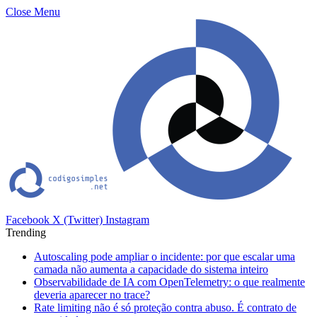
Close Menu
Facebook
X (Twitter)
Instagram
Trending
Autoscaling pode ampliar o incidente: por que escalar uma
camada não aumenta a capacidade do sistema inteiro
Observabilidade de IA com OpenTelemetry: o que realmente
deveria aparecer no trace?
Rate limiting não é só proteção contra abuso. É contrato de