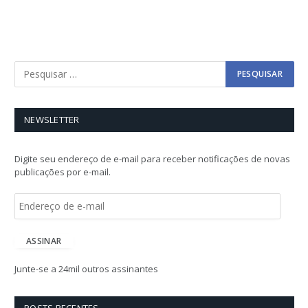
NEWSLETTER
Digite seu endereço de e-mail para receber notificações de novas
publicações por e-mail.
E
n
d
e
ASSINAR
r
e
Junte-se a 24mil outros assinantes
ç
o
d
POSTS RECENTES