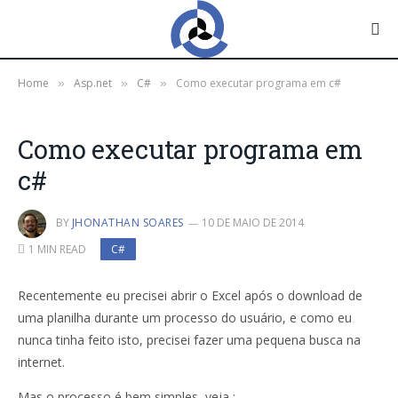
Home
Asp.net
C#
Como executar programa em c#
»
»
»
Como executar programa em
c#
BY
JHONATHAN SOARES
10 DE MAIO DE 2014
1 MIN READ
C#
Recentemente eu precisei abrir o Excel após o download de
uma planilha durante um processo do usuário, e como eu
nunca tinha feito isto, precisei fazer uma pequena busca na
internet.
Mas o processo é bem simples, veja :