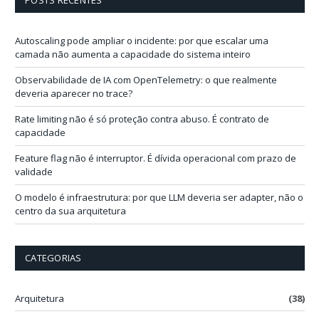
e
e
-
Autoscaling pode ampliar o incidente: por que escalar uma
m
camada não aumenta a capacidade do sistema inteiro
a
i
Observabilidade de IA com OpenTelemetry: o que realmente
l
deveria aparecer no trace?
Rate limiting não é só proteção contra abuso. É contrato de
capacidade
Feature flag não é interruptor. É dívida operacional com prazo de
validade
O modelo é infraestrutura: por que LLM deveria ser adapter, não o
centro da sua arquitetura
CATEGORIAS
Arquitetura
(38)