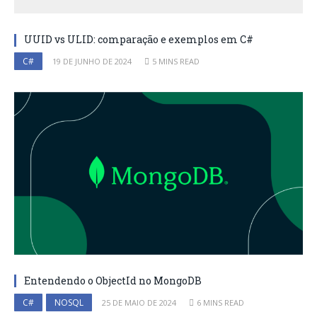
UUID vs ULID: comparação e exemplos em C#
C#
19 DE JUNHO DE 2024
5 MINS READ
Entendendo o ObjectId no MongoDB
C#
NOSQL
25 DE MAIO DE 2024
6 MINS READ