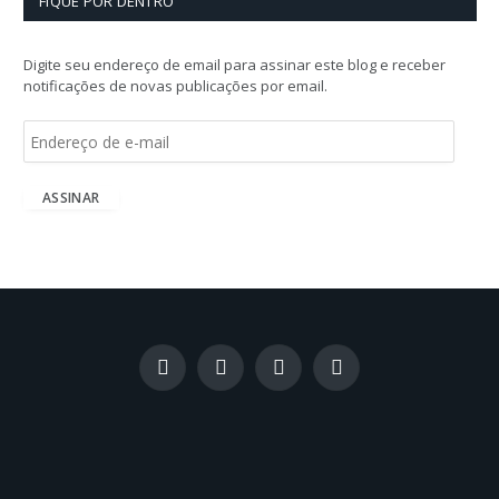
FIQUE POR DENTRO
Digite seu endereço de email para assinar este blog e receber
notificações de novas publicações por email.
E
n
d
e
ASSINAR
r
e
ç
o
d
e
e
-
Facebook
X
Instagram
LinkedIn
m
(Twitter)
a
i
l