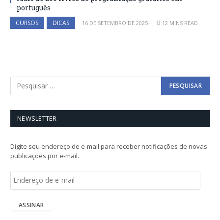
português
CURSOS
DICAS
16 DE SETEMBRO DE 2025
12 MINS READ
NEWSLETTER
Digite seu endereço de e-mail para receber notificações de novas
publicações por e-mail.
E
n
d
e
ASSINAR
r