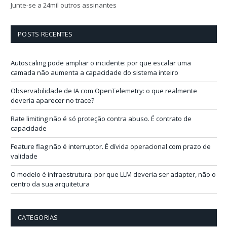
e
Junte-se a 24mil outros assinantes
ç
o
d
POSTS RECENTES
e
e
-
Autoscaling pode ampliar o incidente: por que escalar uma
m
camada não aumenta a capacidade do sistema inteiro
a
i
Observabilidade de IA com OpenTelemetry: o que realmente
l
deveria aparecer no trace?
Rate limiting não é só proteção contra abuso. É contrato de
capacidade
Feature flag não é interruptor. É dívida operacional com prazo de
validade
O modelo é infraestrutura: por que LLM deveria ser adapter, não o
centro da sua arquitetura
CATEGORIAS