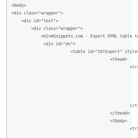
<body>

<div class="wrapper">

    <div id="test">

        <div class="wrapper">

            <h2>WSnippets.com - Export HTML table to
             <div id="dv">

    			<table id="tblExport" style="border:1px solid black; ">

					<thead>

						<tr>

							<th>#</th
							<th>First Name</t
							<th>Last Name</t
							<th>Username</t
						</tr>

					</thead>

					<tbody>

						<tr>

							<td style='background-color:red;'>1</