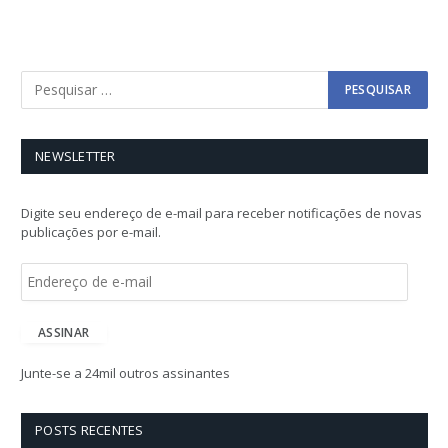
NEWSLETTER
Digite seu endereço de e-mail para receber notificações de novas
publicações por e-mail.
E
n
d
e
ASSINAR
r
e
Junte-se a 24mil outros assinantes
ç
o
d
POSTS RECENTES
e