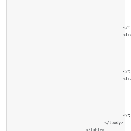
							<td>Mark</td
							<td>Otto</td
							<td>@mdo</td
						</tr>

						<tr>

							<td>2</td
							<td>Jacob</td
							<td>Thornton</t
							<td>@fat</td
						</tr>

						<tr>

							<td>3</td
							<td>Larry</td
							<td>the Bird</t
							<td>@twitter</t
						</tr>

					</tbody>

				</table>
