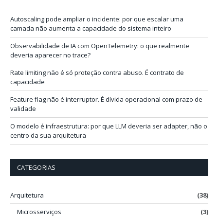
e
-
Autoscaling pode ampliar o incidente: por que escalar uma
m
camada não aumenta a capacidade do sistema inteiro
a
i
Observabilidade de IA com OpenTelemetry: o que realmente
l
deveria aparecer no trace?
Rate limiting não é só proteção contra abuso. É contrato de
capacidade
Feature flag não é interruptor. É dívida operacional com prazo de
validade
O modelo é infraestrutura: por que LLM deveria ser adapter, não o
centro da sua arquitetura
CATEGORIAS
Arquitetura
(38)
Microsserviços
(3)