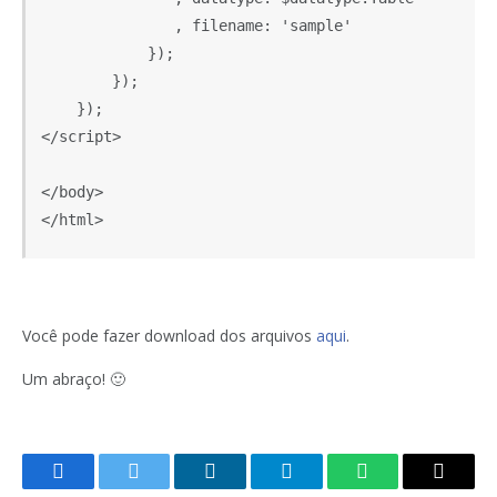
               , filename: 'sample'

            });

        });

    });

</script>

</body>

</html>
Você pode fazer download dos arquivos
aqui
.
Um abraço! 🙂
Facebook
Twitter
LinkedIn
Telegram
WhatsApp
Copy