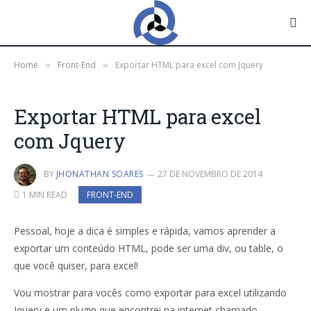
Home
Front-End
Exportar HTML para excel com Jquery
»
»
Exportar HTML para excel
com Jquery
BY
JHONATHAN SOARES
27 DE NOVEMBRO DE 2014
1 MIN READ
FRONT-END
Pessoal, hoje a dica é simples e rápida, vamos aprender a
exportar um conteúdo HTML, pode ser uma div, ou table, o
que você quiser, para excel!
Vou mostrar para vocês como exportar para excel utilizando
Jquery e um plugin que encontrei na internet chamado