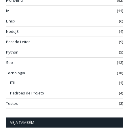
Front-End
(92)
IA
(11)
Linux
(6)
NodeJS
(4)
Post do Leitor
(9)
Python
(5)
Seo
(12)
Tecnologia
(30)
ITIL
(1)
Padrões de Projeto
(4)
Testes
(2)
VEJA TAMBÉM