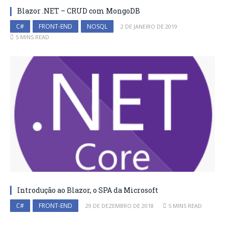
Blazor .NET – CRUD com MongoDB
C#
FRONT-END
NOSQL
2 DE JANEIRO DE 2019
5 MINS READ
Introdução ao Blazor, o SPA da Microsoft
C#
FRONT-END
29 DE DEZEMBRO DE 2018
5 MINS READ