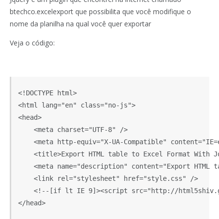
btechco.excelexport
que possibilita que você modifique o
nome da planilha na qual você quer exportar
Veja o código:
<!DOCTYPE html>

<html lang="en" class="no-js">

<head>

    <meta charset="UTF-8" />

    <meta http-equiv="X-UA-Compatible" content="IE=e
    <title>Export HTML table to Excel Format With Jq
    <meta name="description" content="Export HTML t
    <link rel="stylesheet" href="style.css" />    

    <!--[if lt IE 9]><script src="http://html5shiv.
</head>
