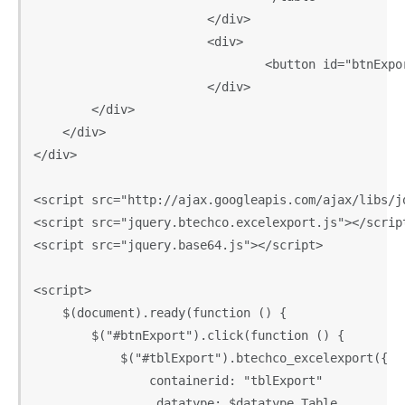
			</div>

			<div>

				<button id="btnExport">Export to excel</button>

			</div>

        </div>

    </div>

</div>

<script src="http://ajax.googleapis.com/ajax/libs/j
<script src="jquery.btechco.excelexport.js"></script
<script src="jquery.base64.js"></script>

<script>

    $(document).ready(function () {

        $("#btnExport").click(function () {

            $("#tblExport").btechco_excelexport({

                containerid: "tblExport"

               , datatype: $datatype.Table
