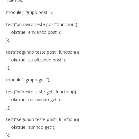
Exemplo:
module(” grupo post “);
test(“primeiro teste post”,function(){
ok(true,”enviando post”);
});
test(“segundo teste post”,function(){
ok(true,”atualizando post”);
});
module(” grupo get “);
test(“primeiro teste get”,function(){
ok(true,”recibiendo get”);
});
test(“segundo teste post”,function(){
ok(true,”abrindo get”);
});