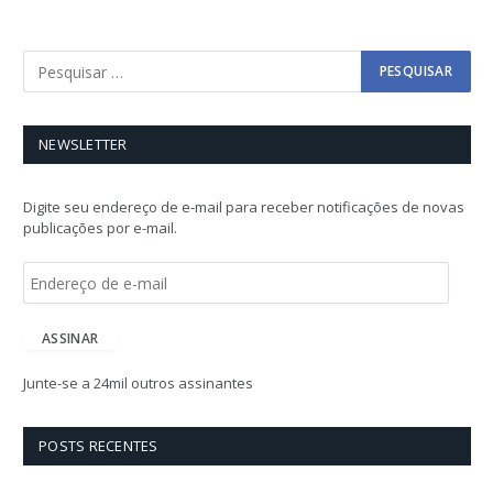
NEWSLETTER
Digite seu endereço de e-mail para receber notificações de novas
publicações por e-mail.
E
n
d
e
ASSINAR
r
e
Junte-se a 24mil outros assinantes
ç
o
d
POSTS RECENTES
e
e