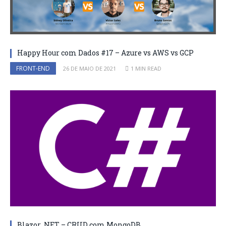
Happy Hour com Dados #17 – Azure vs AWS vs GCP
FRONT-END
26 DE MAIO DE 2021
1 MIN READ
Blazor .NET – CRUD com MongoDB