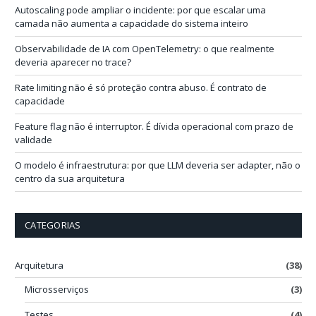
-
Autoscaling pode ampliar o incidente: por que escalar uma
m
camada não aumenta a capacidade do sistema inteiro
a
i
Observabilidade de IA com OpenTelemetry: o que realmente
l
deveria aparecer no trace?
Rate limiting não é só proteção contra abuso. É contrato de
capacidade
Feature flag não é interruptor. É dívida operacional com prazo de
validade
O modelo é infraestrutura: por que LLM deveria ser adapter, não o
centro da sua arquitetura
CATEGORIAS
Arquitetura
(38)
Microsserviços
(3)
Testes
(4)