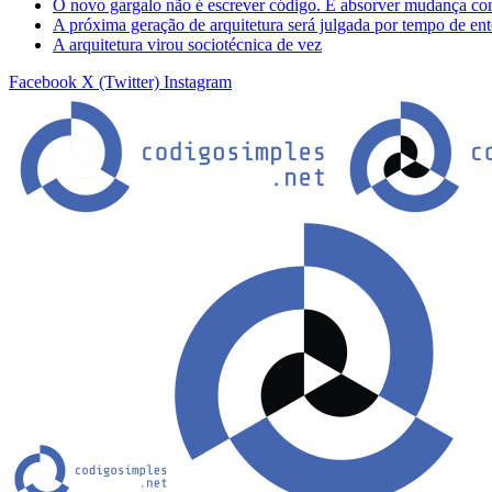
O novo gargalo não é escrever código. É absorver mudança co
A próxima geração de arquitetura será julgada por tempo de en
A arquitetura virou sociotécnica de vez
Facebook
X (Twitter)
Instagram