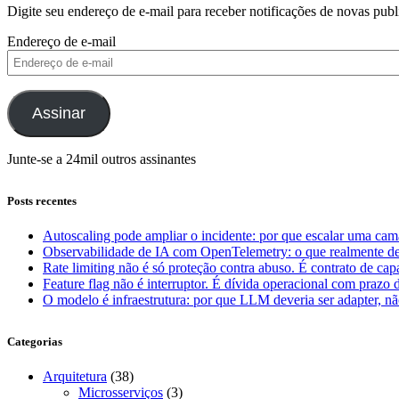
Digite seu endereço de e-mail para receber notificações de novas publ
Endereço de e-mail
Assinar
Junte-se a 24mil outros assinantes
Posts recentes
Autoscaling pode ampliar o incidente: por que escalar uma cam
Observabilidade de IA com OpenTelemetry: o que realmente dev
Rate limiting não é só proteção contra abuso. É contrato de ca
Feature flag não é interruptor. É dívida operacional com prazo 
O modelo é infraestrutura: por que LLM deveria ser adapter, não
Categorias
Arquitetura
(38)
Microsserviços
(3)