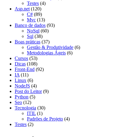
Testes
(4)
Asp.net
(120)
C#
(89)
Mvc
(13)
Banco de dados
(93)
NoSql
(60)
Sql
(38)
Boas práticas
(37)
Gestão & Produtividade
(6)
Metodologias Ágeis
(6)
Cursos
(53)
Dicas
(108)
Front-End
(92)
IA
(11)
Linux
(6)
NodeJS
(4)
Post do Leitor
(9)
Python
(5)
Seo
(12)
Tecnologia
(30)
ITIL
(1)
Padrões de Projeto
(4)
Testes
(2)