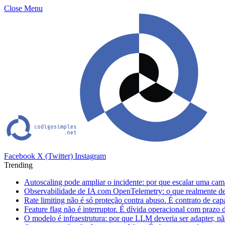
Close Menu
Facebook
X (Twitter)
Instagram
Trending
Autoscaling pode ampliar o incidente: por que escalar uma cam
Observabilidade de IA com OpenTelemetry: o que realmente dev
Rate limiting não é só proteção contra abuso. É contrato de ca
Feature flag não é interruptor. É dívida operacional com prazo 
O modelo é infraestrutura: por que LLM deveria ser adapter, não