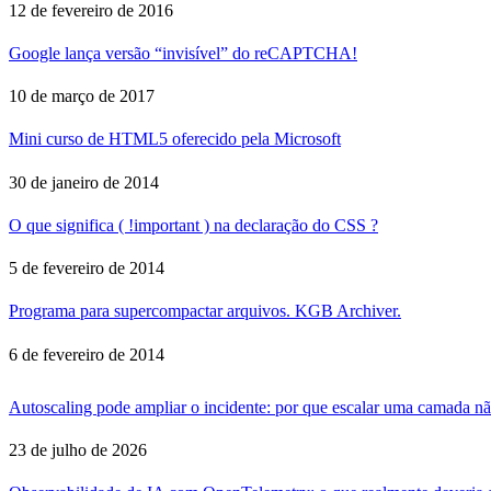
12 de fevereiro de 2016
Google lança versão “invisível” do reCAPTCHA!
10 de março de 2017
Mini curso de HTML5 oferecido pela Microsoft
30 de janeiro de 2014
O que significa ( !important ) na declaração do CSS ?
5 de fevereiro de 2014
Programa para supercompactar arquivos. KGB Archiver.
6 de fevereiro de 2014
Autoscaling pode ampliar o incidente: por que escalar uma camada nã
23 de julho de 2026