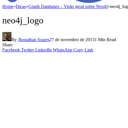
Home
»
Dicas
»
Graph Databases – Visão geral sobre Neo4J
»
neo4j_lo
neo4j_logo
By
Jhonathan Soares
27 de novembro de 2015
1 Min Read
Share
Facebook
Twitter
LinkedIn
WhatsApp
Copy Link