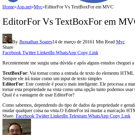
Home
»
Asp.net
»
Mvc
»
EditorFor Vs TextBoxFor em MVC
EditorFor Vs TextBoxFor em M
By
Jhonathan Soares
14 de março de 2016
1 Min Read
Mvc
Share
Facebook
Twitter
LinkedIn
WhatsApp
Copy Link
Recentemente me surgiu uma dúvida e após alguns estudos cheguei a 
TextBoxFor
:
Vai
tornar
como
a entrada de texto do
elemento HTML
Sempre ele irá tratar como um input de texto simples
EditorFor
:
Este controle é
pouco
mais i
nteligente.
Ele
processa a ma
tornar
esta propriedade
na vista
como uma
opção
tanto
podemos usar
Q
ual é
a vantagem de usar
EditorFor
?
Como sabemos,
dependendo do
tipo de dados
da propriedade
e gerad
mudar qualquer coisa
na vista.O
EditorFor
irá
mudar
a marcação HT
Share.
Facebook
Twitter
LinkedIn
Telegram
WhatsApp
Copy Link