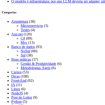
O modelo é infraestrutura: por que LLM deveria ser adapter, não
Categorias
Arquitetura
(38)
Microsserviços
(3)
Testes
(4)
Asp.net
(120)
C#
(89)
Mvc
(13)
Banco de dados
(93)
NoSql
(60)
Sql
(38)
Boas práticas
(37)
Gestão & Produtividade
(6)
Metodologias Ágeis
(6)
Cursos
(53)
Dicas
(108)
Front-End
(92)
IA
(11)
Linux
(6)
NodeJS
(4)
Post do Leitor
(9)
Python
(5)