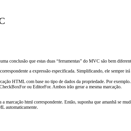
VC
uma conclusão que estas duas “ferramentas” do MVC são bem diferente
correspondente a
expressão especificada.
Simplificando
,
ele sempre
irá
rcação
HTML
com base no
tipo de dados da
propriedade.
Por exemplo.
CheckBoxFor
ou
EditorFor
.
Ambos irão
gerar a mesma
marcação.
a a marcação
html correspondente
.
Então,
suponha que
amanhã
se
mud
ML
automaticamente.