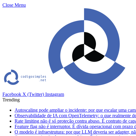
Close Menu
Facebook
X (Twitter)
Instagram
Trending
Autoscaling pode ampliar o incidente: por que escalar uma cam
Observabilidade de IA com OpenTelemetry: o que realmente dev
Rate limiting não é só proteção contra abuso. É contrato de ca
Feature flag não é interruptor. É dívida operacional com prazo 
O modelo é infraestrutura: por que LLM deveria ser adapter, não