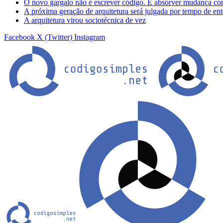
O novo gargalo não é escrever código. É absorver mudança co
A próxima geração de arquitetura será julgada por tempo de en
A arquitetura virou sociotécnica de vez
Facebook
X (Twitter)
Instagram