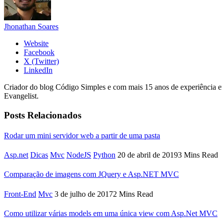
Jhonathan Soares
Website
Facebook
X (Twitter)
LinkedIn
Criador do blog Código Simples e com mais 15 anos de experiência 
Evangelist.
Posts Relacionados
Rodar um mini servidor web a partir de uma pasta
Asp.net
Dicas
Mvc
NodeJS
Python
20 de abril de 2019
3 Mins Read
Comparação de imagens com JQuery e Asp.NET MVC
Front-End
Mvc
3 de julho de 2017
2 Mins Read
Como utilizar várias models em uma única view com Asp.Net MVC