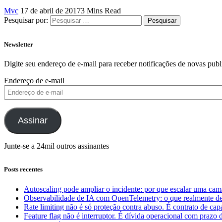
Mvc
17 de abril de 2017
3 Mins Read
Pesquisar por:
Newsletter
Digite seu endereço de e-mail para receber notificações de novas publ
Endereço de e-mail
Assinar
Junte-se a 24mil outros assinantes
Posts recentes
Autoscaling pode ampliar o incidente: por que escalar uma cam
Observabilidade de IA com OpenTelemetry: o que realmente dev
Rate limiting não é só proteção contra abuso. É contrato de ca
Feature flag não é interruptor. É dívida operacional com prazo 