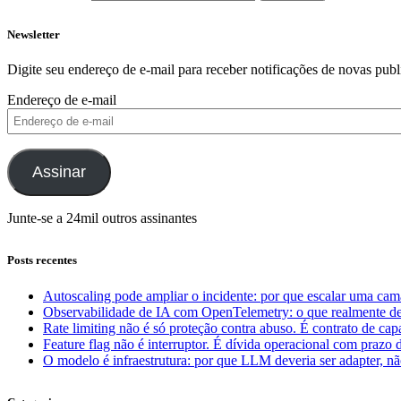
Newsletter
Digite seu endereço de e-mail para receber notificações de novas publ
Endereço de e-mail
Assinar
Junte-se a 24mil outros assinantes
Posts recentes
Autoscaling pode ampliar o incidente: por que escalar uma cam
Observabilidade de IA com OpenTelemetry: o que realmente dev
Rate limiting não é só proteção contra abuso. É contrato de ca
Feature flag não é interruptor. É dívida operacional com prazo 
O modelo é infraestrutura: por que LLM deveria ser adapter, não