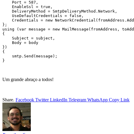
    Port = 587,

    EnableSsl = true,

    DeliveryMethod = SmtpDeliveryMethod.Network,

    UseDefaultCredentials = false,

    Credentials = new NetworkCredential(fromAddress.Add
};

using (var message = new MailMessage(fromAddress, toAdd
{

    Subject = subject,

    Body = body

})

{

    smtp.Send(message);

Um grande abraço a todos!
Share.
Facebook
Twitter
LinkedIn
Telegram
WhatsApp
Copy Link