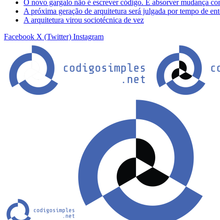
O novo gargalo não é escrever código. É absorver mudança co
A próxima geração de arquitetura será julgada por tempo de en
A arquitetura virou sociotécnica de vez
Facebook
X (Twitter)
Instagram