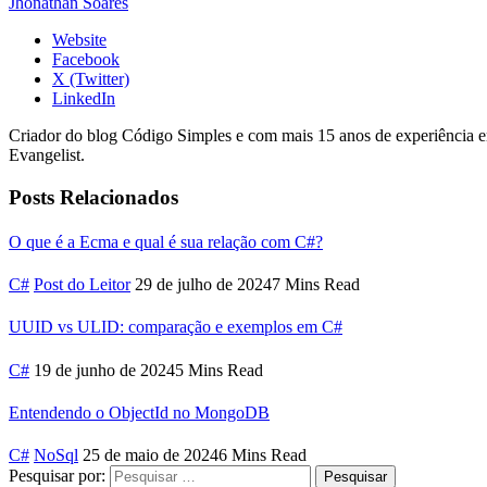
Jhonathan Soares
Website
Facebook
X (Twitter)
LinkedIn
Criador do blog Código Simples e com mais 15 anos de experiência 
Evangelist.
Posts Relacionados
O que é a Ecma e qual é sua relação com C#?
C#
Post do Leitor
29 de julho de 2024
7 Mins Read
UUID vs ULID: comparação e exemplos em C#
C#
19 de junho de 2024
5 Mins Read
Entendendo o ObjectId no MongoDB
C#
NoSql
25 de maio de 2024
6 Mins Read
Pesquisar por: