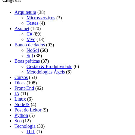
Categorias
Arquitetura
(38)
Microsserviços
(3)
Testes
(4)
Asp.net
(120)
C#
(89)
Mvc
(13)
Banco de dados
(93)
NoSql
(60)
Sql
(38)
Boas práticas
(37)
Gestão & Produtividade
(6)
Metodologias Ágeis
(6)
Cursos
(53)
Dicas
(108)
Front-End
(92)
IA
(11)
Linux
(6)
NodeJS
(4)
Post do Leitor
(9)
Python
(5)
Seo
(12)
Tecnologia
(30)
ITIL
(1)