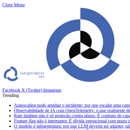
Close Menu
Facebook
X (Twitter)
Instagram
Trending
Autoscaling pode ampliar o incidente: por que escalar uma cam
Observabilidade de IA com OpenTelemetry: o que realmente dev
Rate limiting não é só proteção contra abuso. É contrato de ca
Feature flag não é interruptor. É dívida operacional com prazo 
O modelo é infraestrutura: por que LLM deveria ser adapter, não