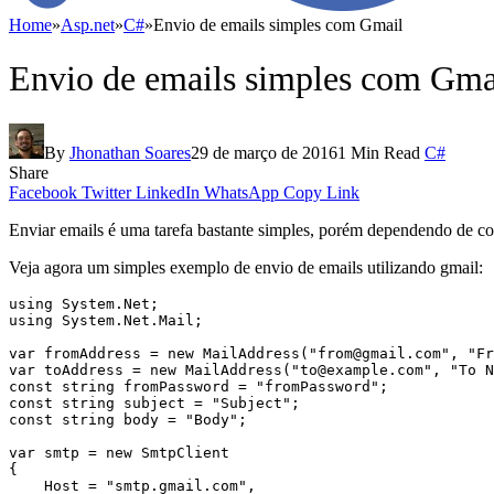
Home
»
Asp.net
»
C#
»
Envio de emails simples com Gmail
Envio de emails simples com Gma
By
Jhonathan Soares
29 de março de 2016
1 Min Read
C#
Share
Facebook
Twitter
LinkedIn
WhatsApp
Copy Link
Enviar emails é uma tarefa bastante simples, porém dependendo de como
Veja agora um simples exemplo de envio de emails utilizando gmail:
using System.Net;

using System.Net.Mail;

var fromAddress = new MailAddress("
from@gmail.com
", "Fr
var toAddress = new MailAddress("
to@example.com
", "To N
const string fromPassword = "fromPassword";

const string subject = "Subject";

const string body = "Body";

var smtp = new SmtpClient

{

    Host = "smtp.gmail.com",
