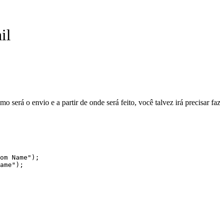
il
 será o envio e a partir de onde será feito, você talvez irá precisar 
om Name");

ame");
