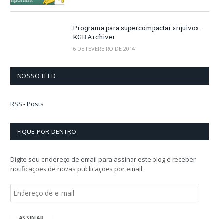
Programa para supercompactar arquivos.
KGB Archiver.
6 DE FEVEREIRO DE 2014
NOSSO FEED
RSS - Posts
FIQUE POR DENTRO
Digite seu endereço de email para assinar este blog e receber
notificações de novas publicações por email.
E
n
d
e
ASSINAR