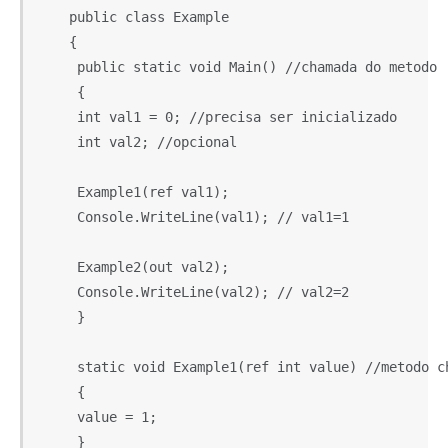
    public class Example

    {

     public static void Main() //chamada do metodo

     {

     int val1 = 0; //precisa ser inicializado

     int val2; //opcional

     Example1(ref val1);

     Console.WriteLine(val1); // val1=1

     Example2(out val2);

     Console.WriteLine(val2); // val2=2

     }

     static void Example1(ref int value) //metodo ch
     {

     value = 1;

     }
