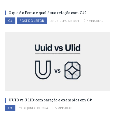
O que é a Ecma e qual é sua relação com C#?
C#
POST DO LEITOR
29 DE JULHO DE 2024
7 MINS READ
UUID vs ULID: comparação e exemplos em C#
C#
19 DE JUNHO DE 2024
5 MINS READ