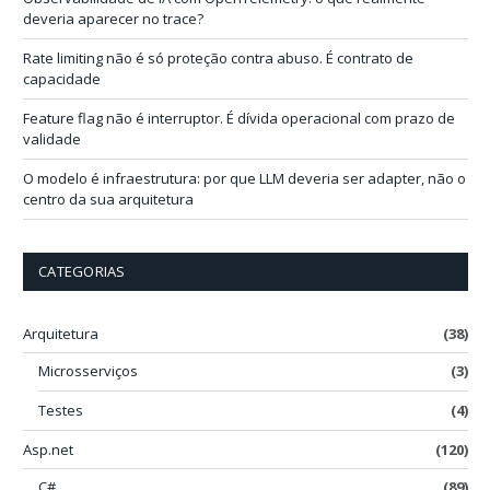
l
deveria aparecer no trace?
Rate limiting não é só proteção contra abuso. É contrato de
capacidade
Feature flag não é interruptor. É dívida operacional com prazo de
validade
O modelo é infraestrutura: por que LLM deveria ser adapter, não o
centro da sua arquitetura
CATEGORIAS
Arquitetura
(38)
Microsserviços
(3)
Testes
(4)
Asp.net
(120)
C#
(89)