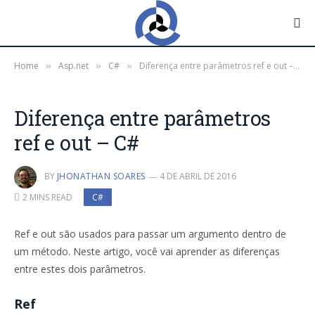
Home
Asp.net
C#
Diferença entre parâmetros ref e out – C#
»
»
»
Diferença entre parâmetros
ref e out – C#
BY
JHONATHAN SOARES
4 DE ABRIL DE 2016
2 MINS READ
C#
Ref
e
out
são usados para
passar um argumento
dentro de
um método
.
Neste artigo,
você vai aprender
as diferenças
entre
estes dois parâmetros
.
Ref