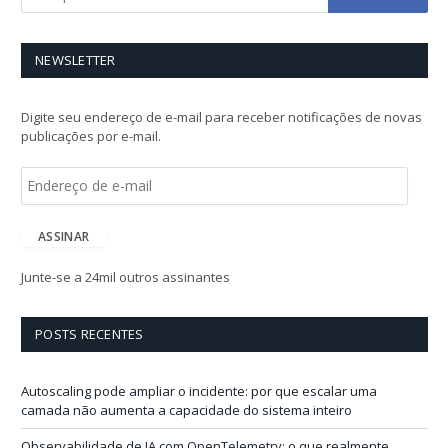
NEWSLETTER
Digite seu endereço de e-mail para receber notificações de novas
publicações por e-mail.
E
n
d
e
ASSINAR
r
e
Junte-se a 24mil outros assinantes
ç
o
d
POSTS RECENTES
e
e
-
Autoscaling pode ampliar o incidente: por que escalar uma
m
camada não aumenta a capacidade do sistema inteiro
a
i
Observabilidade de IA com OpenTelemetry: o que realmente