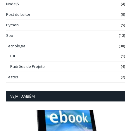
NodeJS
(4)
Post do Leitor
(9)
Python
(5)
Seo
(12)
Tecnologia
(30)
ITIL
(1)
Padrões de Projeto
(4)
Testes
(2)
VEJA TAMBÉM