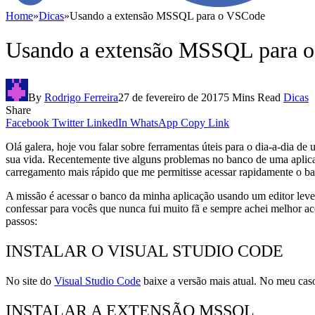
Home
»
Dicas
»
Usando a extensão MSSQL para o VSCode
Usando a extensão MSSQL para 
By
Rodrigo Ferreira
27 de fevereiro de 2017
5 Mins Read
Dicas
Share
Facebook
Twitter
LinkedIn
WhatsApp
Copy Link
Olá galera, hoje vou falar sobre ferramentas úteis para o dia-a-dia d
sua vida. Recentemente tive alguns problemas no banco de uma aplic
carregamento mais rápido que me permitisse acessar rapidamente o ban
A missão é acessar o banco da minha aplicação usando um editor leve
confessar para vocês que nunca fui muito fã e sempre achei melhor ac
passos:
INSTALAR O VISUAL STUDIO CODE
No site do
Visual Studio Code
baixe a versão mais atual. No meu caso
INSTALAR A EXTENSÃO MSSQL