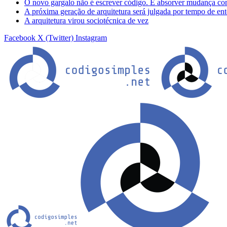
O novo gargalo não é escrever código. É absorver mudança co
A próxima geração de arquitetura será julgada por tempo de en
A arquitetura virou sociotécnica de vez
Facebook
X (Twitter)
Instagram