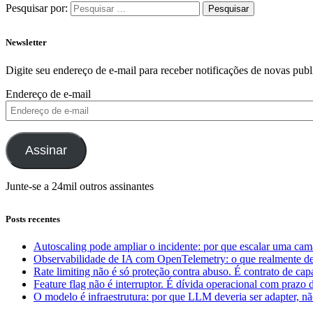
Pesquisar por:
Newsletter
Digite seu endereço de e-mail para receber notificações de novas publ
Endereço de e-mail
Assinar
Junte-se a 24mil outros assinantes
Posts recentes
Autoscaling pode ampliar o incidente: por que escalar uma cam
Observabilidade de IA com OpenTelemetry: o que realmente dev
Rate limiting não é só proteção contra abuso. É contrato de ca
Feature flag não é interruptor. É dívida operacional com prazo 
O modelo é infraestrutura: por que LLM deveria ser adapter, não