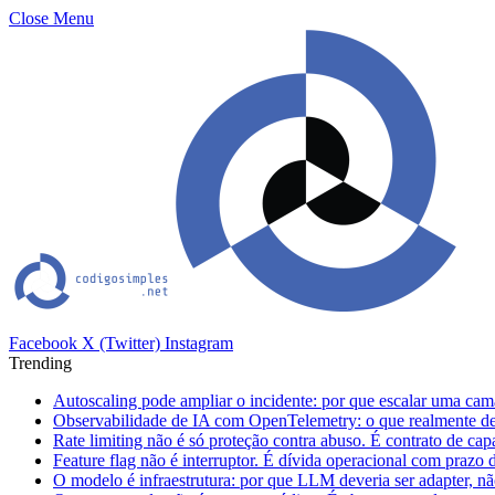
Close Menu
Facebook
X (Twitter)
Instagram
Trending
Autoscaling pode ampliar o incidente: por que escalar uma cam
Observabilidade de IA com OpenTelemetry: o que realmente dev
Rate limiting não é só proteção contra abuso. É contrato de ca
Feature flag não é interruptor. É dívida operacional com prazo 
O modelo é infraestrutura: por que LLM deveria ser adapter, não