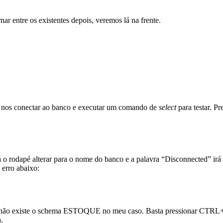
ar entre os existentes depois, veremos lá na frente.
 nos conectar ao banco e executar um comando de
select
para testar. 
á o rodapé alterar para o nome do banco e a palavra “Disconnected” ir
erro abaixo:
ão existe o schema ESTOQUE no meu caso. Basta pressionar CTRL+SHI
.