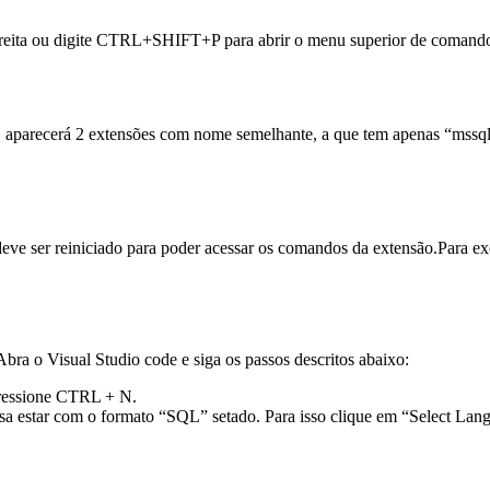
eita ou digite CTRL+SHIFT+P para abrir o menu superior de comandos e
, aparecerá 2 extensões com nome semelhante, a que tem apenas “mssql” 
ve ser reiniciado para poder acessar os comandos da extensão.Para exe
a o Visual Studio code e siga os passos descritos abaixo:
ressione CTRL + N.
sa estar com o formato “SQL” setado. Para isso clique em “Select Langu