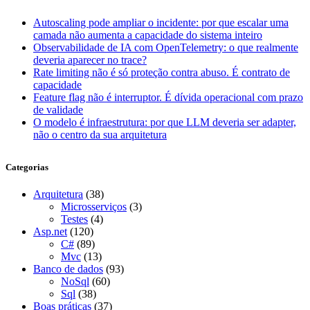
Autoscaling pode ampliar o incidente: por que escalar uma
camada não aumenta a capacidade do sistema inteiro
Observabilidade de IA com OpenTelemetry: o que realmente
deveria aparecer no trace?
Rate limiting não é só proteção contra abuso. É contrato de
capacidade
Feature flag não é interruptor. É dívida operacional com prazo
de validade
O modelo é infraestrutura: por que LLM deveria ser adapter,
não o centro da sua arquitetura
Categorias
Arquitetura
(38)
Microsserviços
(3)
Testes
(4)
Asp.net
(120)
C#
(89)
Mvc
(13)
Banco de dados
(93)
NoSql
(60)
Sql
(38)
Boas práticas
(37)