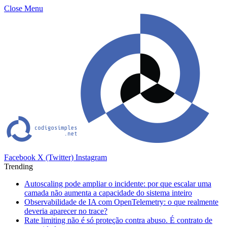
Close Menu
Facebook
X (Twitter)
Instagram
Trending
Autoscaling pode ampliar o incidente: por que escalar uma
camada não aumenta a capacidade do sistema inteiro
Observabilidade de IA com OpenTelemetry: o que realmente
deveria aparecer no trace?
Rate limiting não é só proteção contra abuso. É contrato de