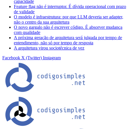
capacidade
Feature flag não é interruptor. É dívida operacional com prazo
de validade
O modelo é infraestrutura: por que LLM deveria ser adapter,
não o centro da sua arquitetura
O novo gargalo não é escrever código. É absorver mudança
com qualidade
A próxima geração de arquitetura será julgada por tempo de
entendimento, não só por tempo de resposta
A arquitetura virou sociotécnica de vez
Facebook
X (Twitter)
Instagram