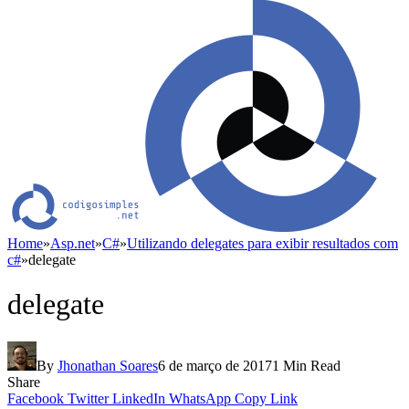
Home
»
Asp.net
»
C#
»
Utilizando delegates para exibir resultados com
c#
»
delegate
delegate
By
Jhonathan Soares
6 de março de 2017
1 Min Read
Share
Facebook
Twitter
LinkedIn
WhatsApp
Copy Link