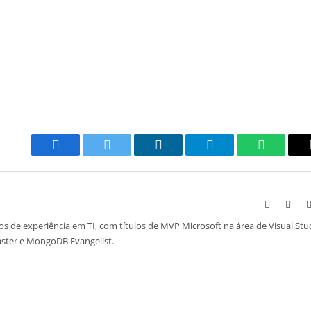
Facebook
Twitter
LinkedIn
Telegram
WhatsAp
Website
Face
s de experiência em TI, com títulos de MVP Microsoft na área de Visual Stu
aster e MongoDB Evangelist.