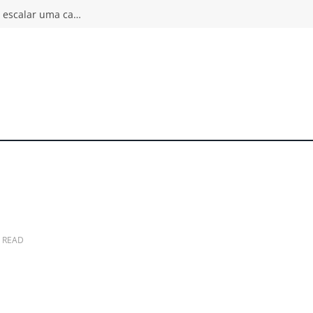
Autoscaling pode ampliar o incidente: por que escalar uma camada não aumenta a capacidade do sistema inteiro
N READ