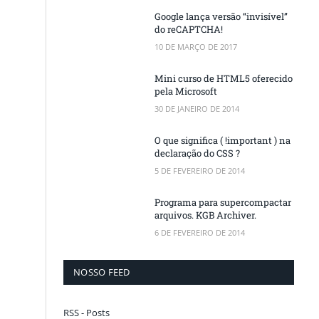
Google lança versão “invisível”
do reCAPTCHA!
10 DE MARÇO DE 2017
Mini curso de HTML5 oferecido
pela Microsoft
30 DE JANEIRO DE 2014
O que significa ( !important ) na
declaração do CSS ?
5 DE FEVEREIRO DE 2014
Programa para supercompactar
arquivos. KGB Archiver.
6 DE FEVEREIRO DE 2014
NOSSO FEED
RSS - Posts