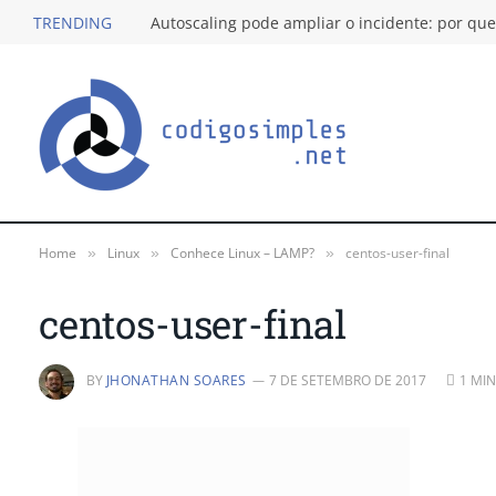
TRENDING
Home
Linux
Conhece Linux – LAMP?
centos-user-final
»
»
»
centos-user-final
BY
JHONATHAN SOARES
7 DE SETEMBRO DE 2017
1 MI