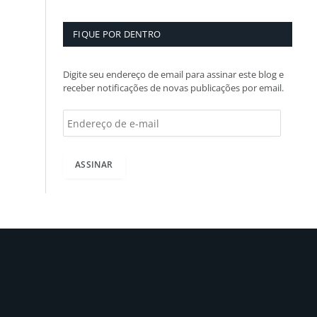
FIQUE POR DENTRO
Digite seu endereço de email para assinar este blog e
receber notificações de novas publicações por email.
E
n
d
e
ASSINAR
r
e
ç
o
d
e
e
-
m
a
i