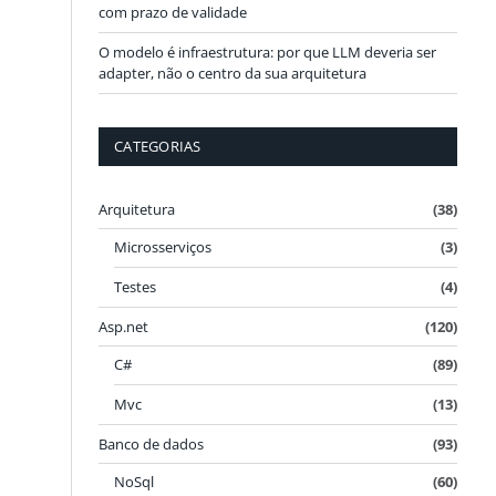
com prazo de validade
O modelo é infraestrutura: por que LLM deveria ser
adapter, não o centro da sua arquitetura
CATEGORIAS
Arquitetura
(38)
Microsserviços
(3)
Testes
(4)
Asp.net
(120)
C#
(89)
Mvc
(13)
Banco de dados
(93)
NoSql
(60)