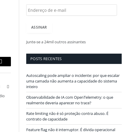
E
n
d
e
ASSINAR
r
e
ç
Junte-se a 24mil outros assinantes
o
d
e
POSTS RECENTES
e
p
Copy
-
m
Link
Autoscaling pode ampliar o incidente: por que escalar
a
uma camada não aumenta a capacidade do sistema
i
inteiro
book
X
LinkedIn
l
(Twitter)
dio
Observabilidade de IA com OpenTelemetry: o que
realmente deveria aparecer no trace?
Rate limiting não é só proteção contra abuso. É
contrato de capacidade
Feature flag não é interruptor. É dívida operacional