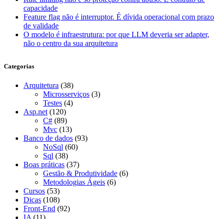
capacidade
Feature flag não é interruptor. É dívida operacional com prazo
de validade
O modelo é infraestrutura: por que LLM deveria ser adapter,
não o centro da sua arquitetura
Categorias
Arquitetura
(38)
Microsserviços
(3)
Testes
(4)
Asp.net
(120)
C#
(89)
Mvc
(13)
Banco de dados
(93)
NoSql
(60)
Sql
(38)
Boas práticas
(37)
Gestão & Produtividade
(6)
Metodologias Ágeis
(6)
Cursos
(53)
Dicas
(108)
Front-End
(92)
IA
(11)