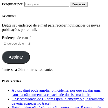
Pesquisar por:
Newsletter
Digite seu endereço de e-mail para receber notificações de novas
publicações por e-mail.
Endereço de e-mail
Assinar
Junte-se a 24mil outros assinantes
Posts recentes
Autoscaling pode ampliar o incidente: por que escalar uma
camada não aumenta a capacidade do sistema inteiro
Observabilidade de IA com OpenTelemetry: o que realmente
deveria aparecer no trace?
Rate limiting não é só proteção contra abuso. É contrato de