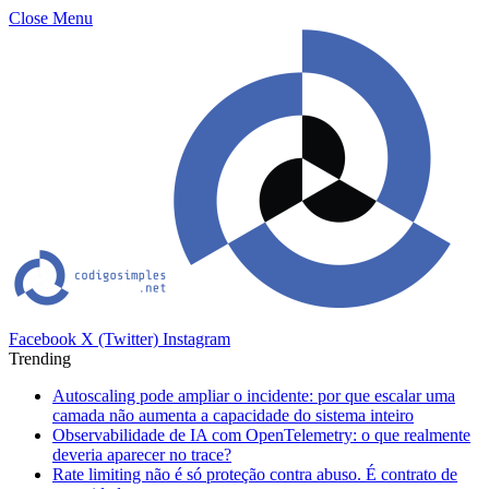
Close Menu
Facebook
X (Twitter)
Instagram
Trending
Autoscaling pode ampliar o incidente: por que escalar uma
camada não aumenta a capacidade do sistema inteiro
Observabilidade de IA com OpenTelemetry: o que realmente
deveria aparecer no trace?
Rate limiting não é só proteção contra abuso. É contrato de