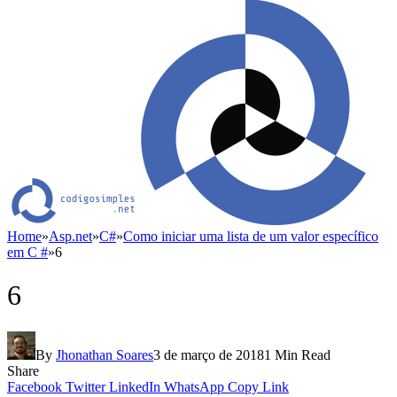
Home
»
Asp.net
»
C#
»
Como iniciar uma lista de um valor específico
em C #
»
6
6
By
Jhonathan Soares
3 de março de 2018
1 Min Read
Share
Facebook
Twitter
LinkedIn
WhatsApp
Copy Link