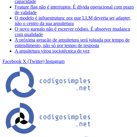
capacidade
Feature flag não é interruptor. É dívida operacional com prazo
de validade
O modelo é infraestrutura: por que LLM deveria ser adapter,
não o centro da sua arquitetura
O novo gargalo não é escrever código. É absorver mudança
com qualidade
A próxima geração de arquitetura será julgada por tempo de
entendimento, não só por tempo de resposta
A arquitetura virou sociotécnica de vez
Facebook
X (Twitter)
Instagram