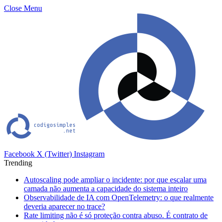
Close Menu
Facebook
X (Twitter)
Instagram
Trending
Autoscaling pode ampliar o incidente: por que escalar uma
camada não aumenta a capacidade do sistema inteiro
Observabilidade de IA com OpenTelemetry: o que realmente
deveria aparecer no trace?
Rate limiting não é só proteção contra abuso. É contrato de