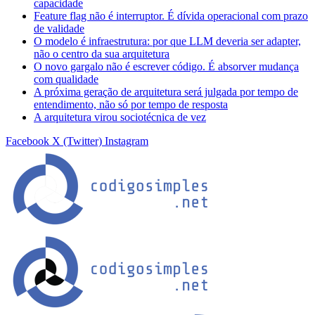
capacidade
Feature flag não é interruptor. É dívida operacional com prazo
de validade
O modelo é infraestrutura: por que LLM deveria ser adapter,
não o centro da sua arquitetura
O novo gargalo não é escrever código. É absorver mudança
com qualidade
A próxima geração de arquitetura será julgada por tempo de
entendimento, não só por tempo de resposta
A arquitetura virou sociotécnica de vez
Facebook
X (Twitter)
Instagram