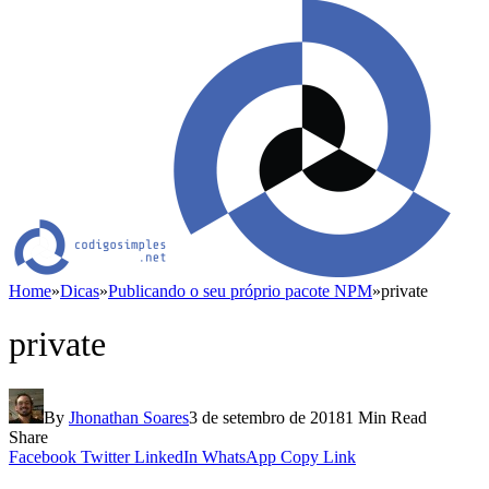
Home
»
Dicas
»
Publicando o seu próprio pacote NPM
»
private
private
By
Jhonathan Soares
3 de setembro de 2018
1 Min Read
Share
Facebook
Twitter
LinkedIn
WhatsApp
Copy Link