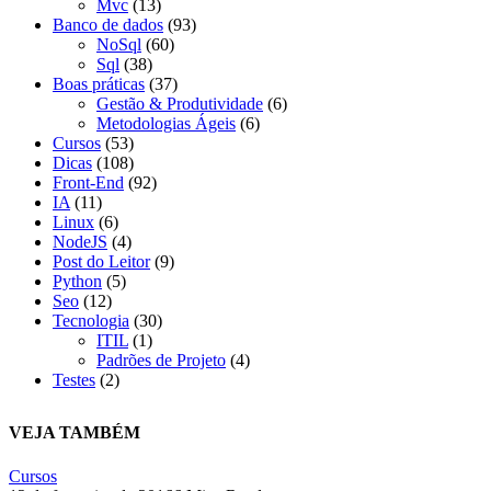
Mvc
(13)
Banco de dados
(93)
NoSql
(60)
Sql
(38)
Boas práticas
(37)
Gestão & Produtividade
(6)
Metodologias Ágeis
(6)
Cursos
(53)
Dicas
(108)
Front-End
(92)
IA
(11)
Linux
(6)
NodeJS
(4)
Post do Leitor
(9)
Python
(5)
Seo
(12)
Tecnologia
(30)
ITIL
(1)
Padrões de Projeto
(4)
Testes
(2)
VEJA TAMBÉM
Cursos