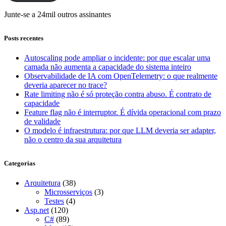
Junte-se a 24mil outros assinantes
Posts recentes
Autoscaling pode ampliar o incidente: por que escalar uma
camada não aumenta a capacidade do sistema inteiro
Observabilidade de IA com OpenTelemetry: o que realmente
deveria aparecer no trace?
Rate limiting não é só proteção contra abuso. É contrato de
capacidade
Feature flag não é interruptor. É dívida operacional com prazo
de validade
O modelo é infraestrutura: por que LLM deveria ser adapter,
não o centro da sua arquitetura
Categorias
Arquitetura
(38)
Microsserviços
(3)
Testes
(4)
Asp.net
(120)
C#
(89)