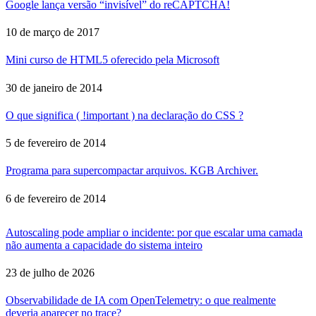
Google lança versão “invisível” do reCAPTCHA!
10 de março de 2017
Mini curso de HTML5 oferecido pela Microsoft
30 de janeiro de 2014
O que significa ( !important ) na declaração do CSS ?
5 de fevereiro de 2014
Programa para supercompactar arquivos. KGB Archiver.
6 de fevereiro de 2014
Autoscaling pode ampliar o incidente: por que escalar uma camada
não aumenta a capacidade do sistema inteiro
23 de julho de 2026
Observabilidade de IA com OpenTelemetry: o que realmente
deveria aparecer no trace?