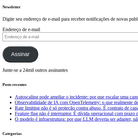
Newsletter
Digite seu endereço de e-mail para receber notificações de novas publ
Endereço de e-mail
Assinar
Junte-se a 24mil outros assinantes
Posts recentes
Autoscaling pode ampliar o incidente: por que escalar uma cam
Observabilidade de IA com OpenTelemetry: o que realmente dev
Rate limiting não é só proteção contra abuso. É contrato de ca
Feature flag não é interruptor. É dívida operacional com prazo 
O modelo é infraestrutura: por que LLM deveria ser adapter, não
Categorias