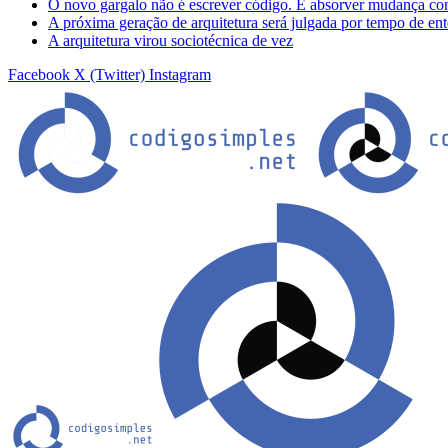
O novo gargalo não é escrever código. É absorver mudança co
A próxima geração de arquitetura será julgada por tempo de en
A arquitetura virou sociotécnica de vez
Facebook
X (Twitter)
Instagram