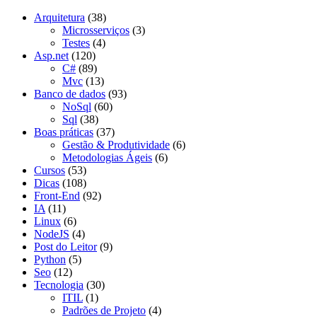
Arquitetura
(38)
Microsserviços
(3)
Testes
(4)
Asp.net
(120)
C#
(89)
Mvc
(13)
Banco de dados
(93)
NoSql
(60)
Sql
(38)
Boas práticas
(37)
Gestão & Produtividade
(6)
Metodologias Ágeis
(6)
Cursos
(53)
Dicas
(108)
Front-End
(92)
IA
(11)
Linux
(6)
NodeJS
(4)
Post do Leitor
(9)
Python
(5)
Seo
(12)
Tecnologia
(30)
ITIL
(1)
Padrões de Projeto
(4)