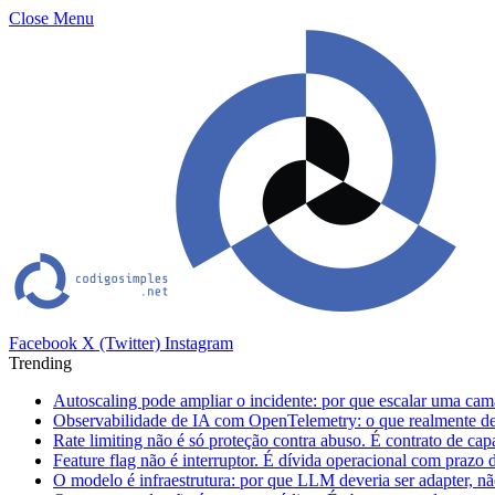
Close Menu
Facebook
X (Twitter)
Instagram
Trending
Autoscaling pode ampliar o incidente: por que escalar uma cam
Observabilidade de IA com OpenTelemetry: o que realmente dev
Rate limiting não é só proteção contra abuso. É contrato de ca
Feature flag não é interruptor. É dívida operacional com prazo 
O modelo é infraestrutura: por que LLM deveria ser adapter, não