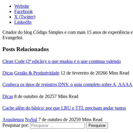
Website
Facebook
X (Twitter)
LinkedIn
Criador do blog Código Simples e com mais 15 anos de experiência 
Evangelist.
Posts Relacionados
Clean Code (2ª edição): o que mudou e o que continua valendo
Dicas
Gestão & Produtividade
12 de fevereiro de 2026
6 Mins Read
Conheça os tipos de registros DNS: o guia completo sobre A, A
Dicas
8 de outubro de 2025
7 Mins Read
Cache além do básico: por que LRU e TTL precisam andar juntos
Arquitetura
NoSql
7 de outubro de 2025
9 Mins Read
Pesquisar por: