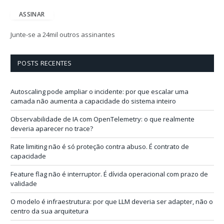
d
e
ASSINAR
r
e
Junte-se a 24mil outros assinantes
ç
o
d
POSTS RECENTES
e
e
-
Autoscaling pode ampliar o incidente: por que escalar uma
m
camada não aumenta a capacidade do sistema inteiro
a
i
Observabilidade de IA com OpenTelemetry: o que realmente
l
deveria aparecer no trace?
Rate limiting não é só proteção contra abuso. É contrato de
capacidade
Feature flag não é interruptor. É dívida operacional com prazo de
validade
O modelo é infraestrutura: por que LLM deveria ser adapter, não o
centro da sua arquitetura