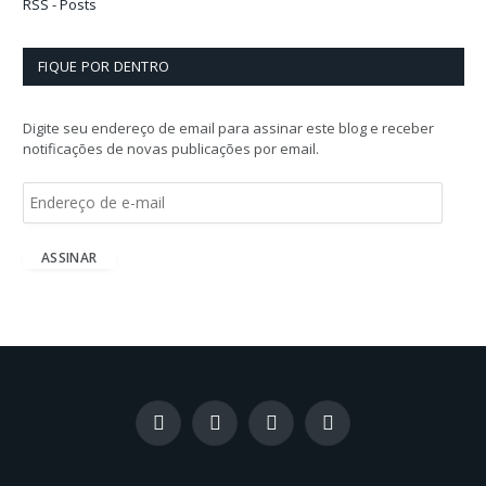
RSS - Posts
FIQUE POR DENTRO
Digite seu endereço de email para assinar este blog e receber
notificações de novas publicações por email.
E
n
d
e
ASSINAR
r
e
ç
o
d
e
e
-
Facebook
X
Instagram
LinkedIn
m
(Twitter)
a
i