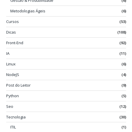
Gestão & Produtividade
(6)
Metodologias Ágeis
(6)
Cursos
(53)
Dicas
(108)
Front-End
(92)
IA
(11)
Linux
(6)
NodeJS
(4)
Post do Leitor
(9)
Python
(5)
Seo
(12)
Tecnologia
(30)
ITIL
(1)