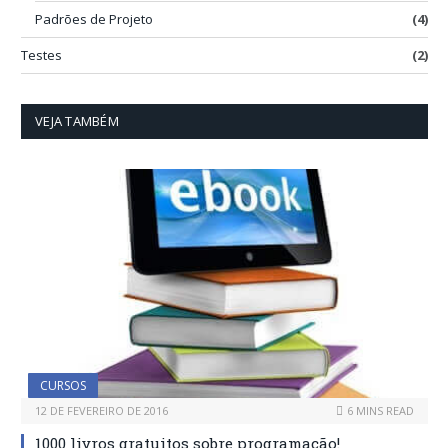
Padrões de Projeto
(4)
Testes
(2)
VEJA TAMBÉM
CURSOS
12 DE FEVEREIRO DE 2016
6 MINS READ
1000 livros gratuitos sobre programação!