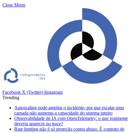
Close Menu
Facebook
X (Twitter)
Instagram
Trending
Autoscaling pode ampliar o incidente: por que escalar uma
camada não aumenta a capacidade do sistema inteiro
Observabilidade de IA com OpenTelemetry: o que realmente
deveria aparecer no trace?
Rate limiting não é só proteção contra abuso. É contrato de