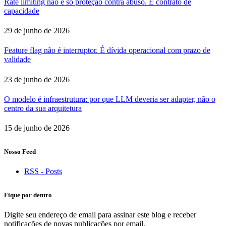
Rate limiting não é só proteção contra abuso. É contrato de
capacidade
29 de junho de 2026
Feature flag não é interruptor. É dívida operacional com prazo de
validade
23 de junho de 2026
O modelo é infraestrutura: por que LLM deveria ser adapter, não o
centro da sua arquitetura
15 de junho de 2026
Nosso Feed
RSS - Posts
Fique por dentro
Digite seu endereço de email para assinar este blog e receber
notificações de novas publicações por email.