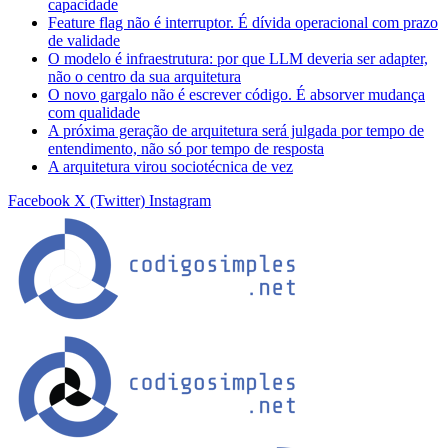
capacidade
Feature flag não é interruptor. É dívida operacional com prazo
de validade
O modelo é infraestrutura: por que LLM deveria ser adapter,
não o centro da sua arquitetura
O novo gargalo não é escrever código. É absorver mudança
com qualidade
A próxima geração de arquitetura será julgada por tempo de
entendimento, não só por tempo de resposta
A arquitetura virou sociotécnica de vez
Facebook
X (Twitter)
Instagram