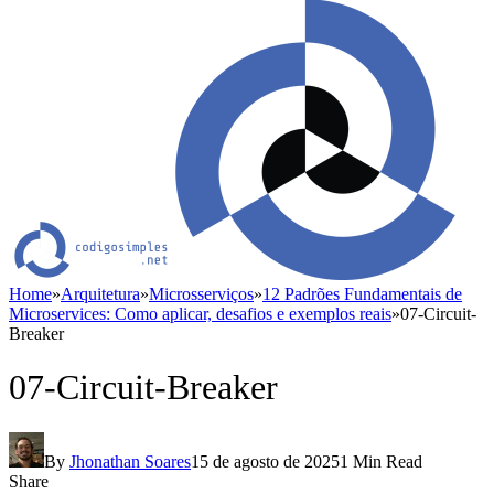
Home
»
Arquitetura
»
Microsserviços
»
12 Padrões Fundamentais de
Microservices: Como aplicar, desafios e exemplos reais
»
07-Circuit-
Breaker
07-Circuit-Breaker
By
Jhonathan Soares
15 de agosto de 2025
1 Min Read
Share