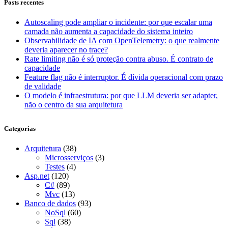
Posts recentes
Autoscaling pode ampliar o incidente: por que escalar uma
camada não aumenta a capacidade do sistema inteiro
Observabilidade de IA com OpenTelemetry: o que realmente
deveria aparecer no trace?
Rate limiting não é só proteção contra abuso. É contrato de
capacidade
Feature flag não é interruptor. É dívida operacional com prazo
de validade
O modelo é infraestrutura: por que LLM deveria ser adapter,
não o centro da sua arquitetura
Categorias
Arquitetura
(38)
Microsserviços
(3)
Testes
(4)
Asp.net
(120)
C#
(89)
Mvc
(13)
Banco de dados
(93)
NoSql
(60)
Sql
(38)