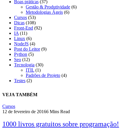
Boas práticas
(37)
Gestão & Produtividade
(6)
Metodologias Ágeis
(6)
Cursos
(53)
Dicas
(108)
Front-End
(92)
IA
(11)
Linux
(6)
NodeJS
(4)
Post do Leitor
(9)
Python
(5)
Seo
(12)
Tecnologia
(30)
ITIL
(1)
Padrões de Projeto
(4)
Testes
(2)
VEJA TAMBÉM
Cursos
12 de fevereiro de 2016
6 Mins Read
1000 livros gratuitos sobre programação!