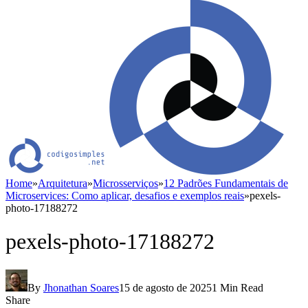
Home
»
Arquitetura
»
Microsserviços
»
12 Padrões Fundamentais de
Microservices: Como aplicar, desafios e exemplos reais
»
pexels-
photo-17188272
pexels-photo-17188272
By
Jhonathan Soares
15 de agosto de 2025
1 Min Read
Share