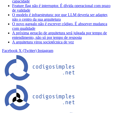
capacidade
Feature flag não é interruptor. É dívida operacional com prazo
de validade
O modelo é infraestrutura: por que LLM deveria ser adapter,
não o centro da sua arquitetura
O novo gargalo não é escrever código. É absorver mudança
com qualidade
A próxima geração de arquitetura será julgada por tempo de
entendimento, não só por tempo de resposta
A arquitetura virou sociotécnica de vez
Facebook
X (Twitter)
Instagram