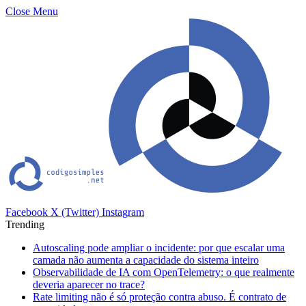
Close Menu
Facebook
X (Twitter)
Instagram
Trending
Autoscaling pode ampliar o incidente: por que escalar uma
camada não aumenta a capacidade do sistema inteiro
Observabilidade de IA com OpenTelemetry: o que realmente
deveria aparecer no trace?
Rate limiting não é só proteção contra abuso. É contrato de