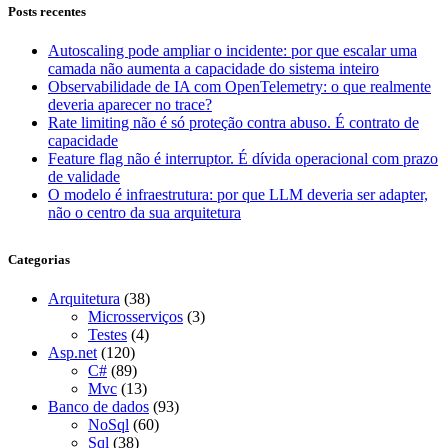
Posts recentes
Autoscaling pode ampliar o incidente: por que escalar uma
camada não aumenta a capacidade do sistema inteiro
Observabilidade de IA com OpenTelemetry: o que realmente
deveria aparecer no trace?
Rate limiting não é só proteção contra abuso. É contrato de
capacidade
Feature flag não é interruptor. É dívida operacional com prazo
de validade
O modelo é infraestrutura: por que LLM deveria ser adapter,
não o centro da sua arquitetura
Categorias
Arquitetura
(38)
Microsserviços
(3)
Testes
(4)
Asp.net
(120)
C#
(89)
Mvc
(13)
Banco de dados
(93)
NoSql
(60)
Sql
(38)