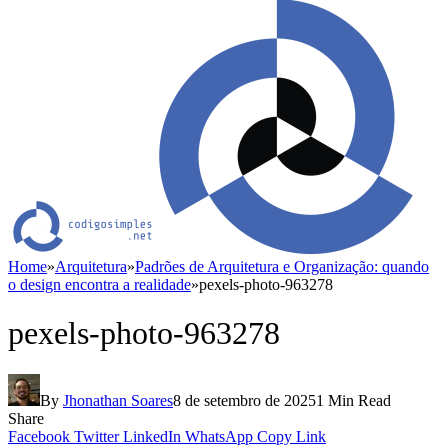
Home
»
Arquitetura
»
Padrões de Arquitetura e Organização: quando
o design encontra a realidade
»
pexels-photo-963278
pexels-photo-963278
By
Jhonathan Soares
8 de setembro de 2025
1 Min Read
Share
Facebook
Twitter
LinkedIn
WhatsApp
Copy Link