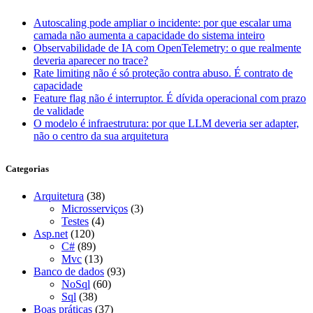
Autoscaling pode ampliar o incidente: por que escalar uma
camada não aumenta a capacidade do sistema inteiro
Observabilidade de IA com OpenTelemetry: o que realmente
deveria aparecer no trace?
Rate limiting não é só proteção contra abuso. É contrato de
capacidade
Feature flag não é interruptor. É dívida operacional com prazo
de validade
O modelo é infraestrutura: por que LLM deveria ser adapter,
não o centro da sua arquitetura
Categorias
Arquitetura
(38)
Microsserviços
(3)
Testes
(4)
Asp.net
(120)
C#
(89)
Mvc
(13)
Banco de dados
(93)
NoSql
(60)
Sql
(38)
Boas práticas
(37)