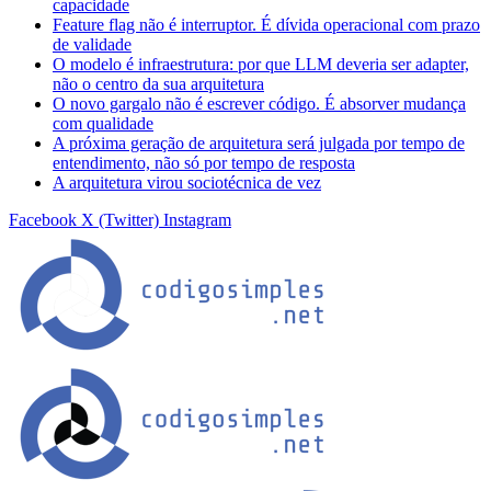
capacidade
Feature flag não é interruptor. É dívida operacional com prazo
de validade
O modelo é infraestrutura: por que LLM deveria ser adapter,
não o centro da sua arquitetura
O novo gargalo não é escrever código. É absorver mudança
com qualidade
A próxima geração de arquitetura será julgada por tempo de
entendimento, não só por tempo de resposta
A arquitetura virou sociotécnica de vez
Facebook
X (Twitter)
Instagram