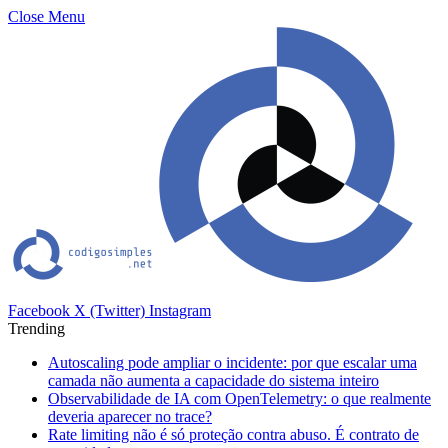
Close Menu
Facebook
X (Twitter)
Instagram
Trending
Autoscaling pode ampliar o incidente: por que escalar uma
camada não aumenta a capacidade do sistema inteiro
Observabilidade de IA com OpenTelemetry: o que realmente
deveria aparecer no trace?
Rate limiting não é só proteção contra abuso. É contrato de