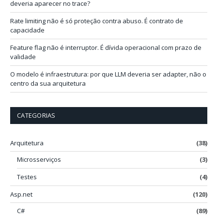
l
deveria aparecer no trace?
Rate limiting não é só proteção contra abuso. É contrato de
capacidade
Feature flag não é interruptor. É dívida operacional com prazo de
validade
O modelo é infraestrutura: por que LLM deveria ser adapter, não o
centro da sua arquitetura
CATEGORIAS
Arquitetura
(38)
Microsserviços
(3)
Testes
(4)
Asp.net
(120)
C#
(89)