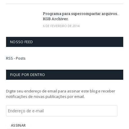
Programa para supercompactar arquivos.
KGB Archiver.
6 DE FEVEREIRO DE 2014
NOSSO FEED
RSS - Posts
FIQUE POR DENTRO
Digite seu endereço de email para assinar este blog e receber
notificações de novas publicações por email.
E
n
d
e
ASSINAR