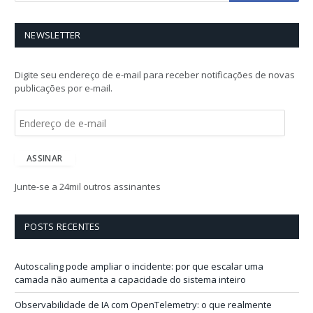
NEWSLETTER
Digite seu endereço de e-mail para receber notificações de novas
publicações por e-mail.
E
n
d
e
ASSINAR
r
e
Junte-se a 24mil outros assinantes
ç
o
d
POSTS RECENTES
e
e
-
Autoscaling pode ampliar o incidente: por que escalar uma
m
camada não aumenta a capacidade do sistema inteiro
a
i
Observabilidade de IA com OpenTelemetry: o que realmente