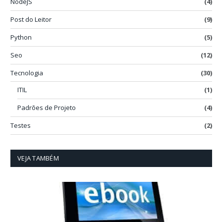
NodeJS
(4)
Post do Leitor
(9)
Python
(5)
Seo
(12)
Tecnologia
(30)
ITIL
(1)
Padrões de Projeto
(4)
Testes
(2)
VEJA TAMBÉM