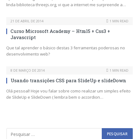
linda biblioteca threejs.org, vi que a internet me surpreende a…
21 DE ABRIL DE 2014
1 MIN READ
Curso Microsoft Academy – Html5 + Css3 +
Javascript
Que tal aprender o básico destas 3 ferramentas poderosas no
desenvolvimento web?
8 DE MARÇO DE 2014
1 MIN READ
Usando transições CSS para SlideUp e slideDown
Olá pessoal! Hoje vou falar sobre como realizar um simples efeito
de SlideUp e SlideDown ( lembra bem o accordion…