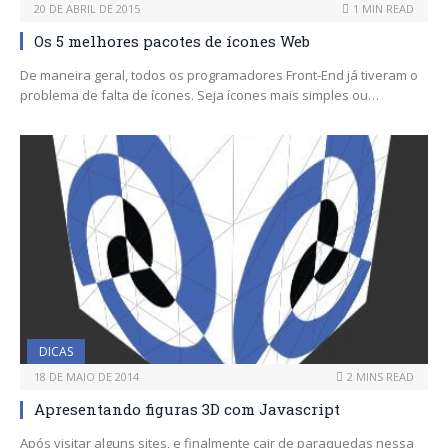
20 DE ABRIL DE 2015
1 MIN READ
Os 5 melhores pacotes de ícones Web
De maneira geral, todos os programadores Front-End já tiveram o
problema de falta de ícones. Seja ícones mais simples ou…
DICAS
18 DE MAIO DE 2014
2 MINS READ
Apresentando figuras 3D com Javascript
Após visitar alguns sites, e finalmente cair de paraquedas nessa