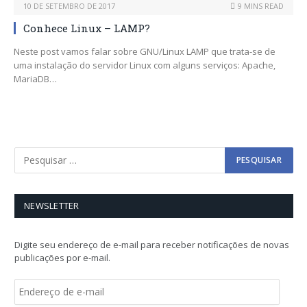
10 DE SETEMBRO DE 2017
9 MINS READ
Conhece Linux – LAMP?
Neste post vamos falar sobre GNU/Linux LAMP que trata-se de
uma instalação do servidor Linux com alguns serviços: Apache,
MariaDB…
NEWSLETTER
Digite seu endereço de e-mail para receber notificações de novas
publicações por e-mail.
E
n