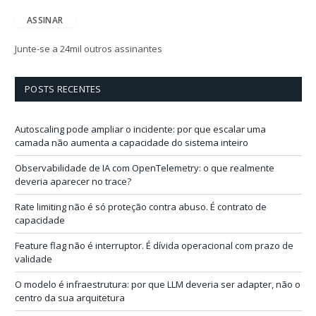
d
e
ASSINAR
r
e
Junte-se a 24mil outros assinantes
ç
o
d
POSTS RECENTES
e
e
-
Autoscaling pode ampliar o incidente: por que escalar uma
m
camada não aumenta a capacidade do sistema inteiro
a
i
Observabilidade de IA com OpenTelemetry: o que realmente
l
deveria aparecer no trace?
Rate limiting não é só proteção contra abuso. É contrato de
capacidade
Feature flag não é interruptor. É dívida operacional com prazo de
validade
O modelo é infraestrutura: por que LLM deveria ser adapter, não o
centro da sua arquitetura