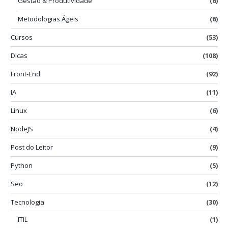
Gestão & Produtividade
(6)
Metodologias Ágeis
(6)
Cursos
(53)
Dicas
(108)
Front-End
(92)
IA
(11)
Linux
(6)
NodeJS
(4)
Post do Leitor
(9)
Python
(5)
Seo
(12)
Tecnologia
(30)
ITIL
(1)