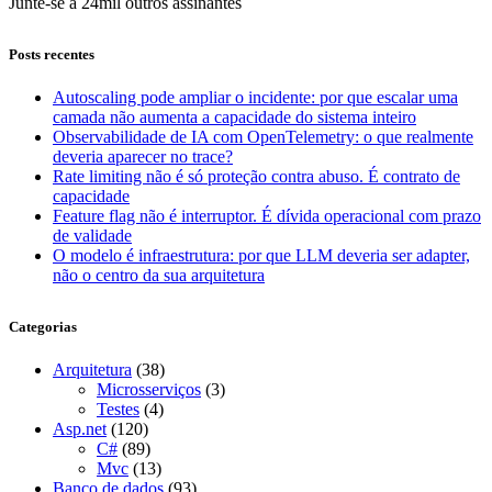
Junte-se a 24mil outros assinantes
Posts recentes
Autoscaling pode ampliar o incidente: por que escalar uma
camada não aumenta a capacidade do sistema inteiro
Observabilidade de IA com OpenTelemetry: o que realmente
deveria aparecer no trace?
Rate limiting não é só proteção contra abuso. É contrato de
capacidade
Feature flag não é interruptor. É dívida operacional com prazo
de validade
O modelo é infraestrutura: por que LLM deveria ser adapter,
não o centro da sua arquitetura
Categorias
Arquitetura
(38)
Microsserviços
(3)
Testes
(4)
Asp.net
(120)
C#
(89)
Mvc
(13)
Banco de dados
(93)