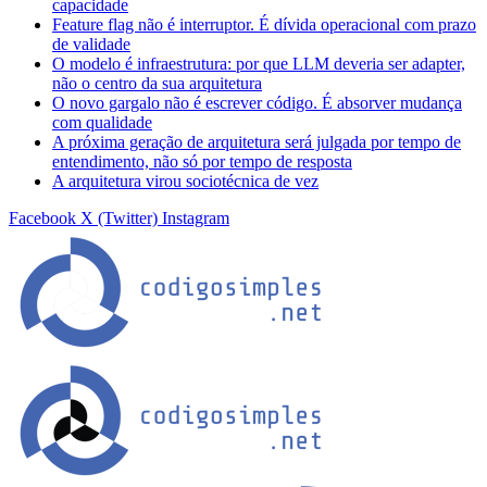
capacidade
Feature flag não é interruptor. É dívida operacional com prazo
de validade
O modelo é infraestrutura: por que LLM deveria ser adapter,
não o centro da sua arquitetura
O novo gargalo não é escrever código. É absorver mudança
com qualidade
A próxima geração de arquitetura será julgada por tempo de
entendimento, não só por tempo de resposta
A arquitetura virou sociotécnica de vez
Facebook
X (Twitter)
Instagram