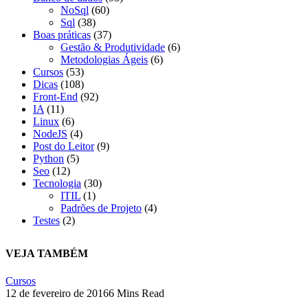
NoSql
(60)
Sql
(38)
Boas práticas
(37)
Gestão & Produtividade
(6)
Metodologias Ágeis
(6)
Cursos
(53)
Dicas
(108)
Front-End
(92)
IA
(11)
Linux
(6)
NodeJS
(4)
Post do Leitor
(9)
Python
(5)
Seo
(12)
Tecnologia
(30)
ITIL
(1)
Padrões de Projeto
(4)
Testes
(2)
VEJA TAMBÉM
Cursos
12 de fevereiro de 2016
6 Mins Read