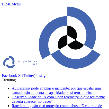
Close Menu
Facebook
X (Twitter)
Instagram
Trending
Autoscaling pode ampliar o incidente: por que escalar uma
camada não aumenta a capacidade do sistema inteiro
Observabilidade de IA com OpenTelemetry: o que realmente
deveria aparecer no trace?
Rate limiting não é só proteção contra abuso. É contrato de