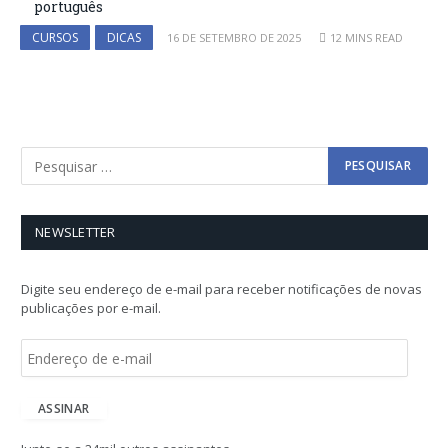
português
CURSOS
DICAS
16 DE SETEMBRO DE 2025
12 MINS READ
NEWSLETTER
Digite seu endereço de e-mail para receber notificações de novas
publicações por e-mail.
E
n
d
e
ASSINAR
r
e