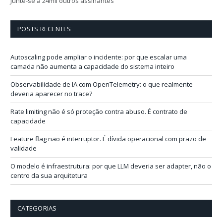
Junte-se a 24mil outros assinantes
ç
o
d
POSTS RECENTES
e
e
-
Autoscaling pode ampliar o incidente: por que escalar uma
m
camada não aumenta a capacidade do sistema inteiro
a
i
Observabilidade de IA com OpenTelemetry: o que realmente
l
deveria aparecer no trace?
Rate limiting não é só proteção contra abuso. É contrato de
capacidade
Feature flag não é interruptor. É dívida operacional com prazo de
validade
O modelo é infraestrutura: por que LLM deveria ser adapter, não o
centro da sua arquitetura
CATEGORIAS