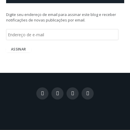
Digite seu endereço de email para assinar este blog e receber
notificações de novas publicações por email.
E
n
d
e
ASSINAR
r
e
ç
o
d
e
e
-
Facebook
X
Instagram
LinkedIn
m
(Twitter)
a
i
l