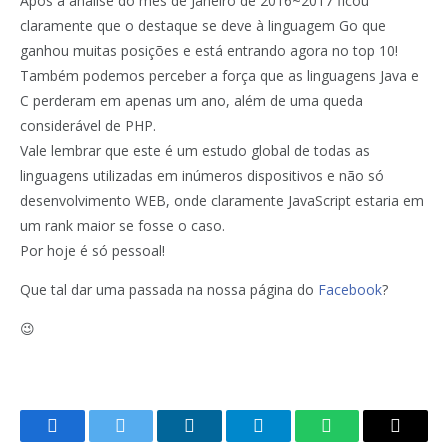
Após a análise do mês de Janeiro de 2016~2017 ficou
claramente que o destaque se deve à linguagem Go que
ganhou muitas posições e está entrando agora no top 10!
Também podemos perceber a força que as linguagens Java e
C perderam em apenas um ano, além de uma queda
considerável de PHP.
Vale lembrar que este é um estudo global de todas as
linguagens utilizadas em inúmeros dispositivos e não só
desenvolvimento WEB, onde claramente JavaScript estaria em
um rank maior se fosse o caso.
Por hoje é só pessoal!
Que tal dar uma passada na nossa página do
Facebook
?
😉
Facebook
Twitter
LinkedIn
Telegram
WhatsApp
Copy