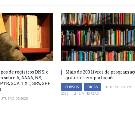
pos de registros DNS: o
Mais de 200 livros de programaç
o sobre A, AAAA, NS,
gratuitos em português
PTR, SOA, TXT, SRV, SPF
CURSOS
DICAS
16 DE SETEMBRO 
s
2025
12 MINS READ
OUTUBRO DE 2025