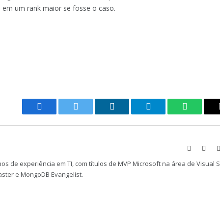
a em um rank maior se fosse o caso.
Facebook
Twitter
LinkedIn
Telegram
WhatsAp
Website
Face
os de experiência em TI, com títulos de MVP Microsoft na área de Visual 
aster e MongoDB Evangelist.