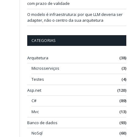
com prazo de validade
O modelo é infraestrutura: por que LLM deveria ser
adapter, não o centro da sua arquitetura
CATEGORIAS
Arquitetura
(38)
Microsserviços
(3)
Testes
(4)
Asp.net
(120)
C#
(89)
Mvc
(13)
Banco de dados
(93)
NoSql
(60)