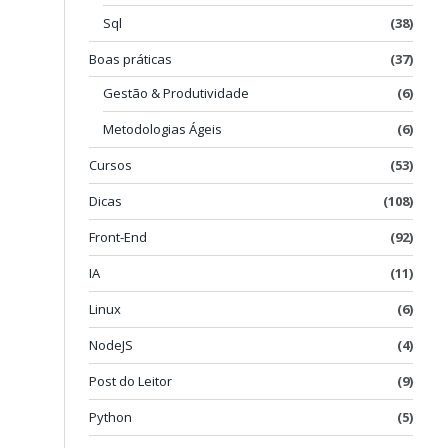
Sql
(38)
Boas práticas
(37)
Gestão & Produtividade
(6)
Metodologias Ágeis
(6)
Cursos
(53)
Dicas
(108)
Front-End
(92)
IA
(11)
Linux
(6)
NodeJS
(4)
Post do Leitor
(9)
Python
(5)