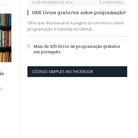
12 DE FEVEREIRO DE 2016
6 MINS READ
1000 livros gratuitos sobre programação!
Olha que dica bacana! A pagina só com livros sobre
programação é mantida no GitHub…
Mais de 200 livros de programação gratuitos
em português
CÓDIGO SIMPLES NO FACEBOOK
ão
DE