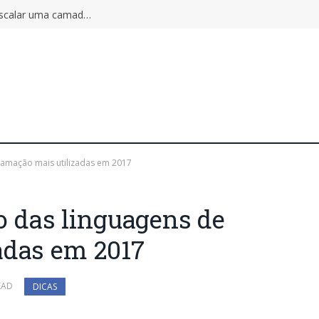
Autoscaling pode ampliar o incidente: por que escalar uma camada não aumenta a capacidade do sistema inteiro
gramação mais utilizadas em 2017
ão das linguagens de
adas em 2017
EAD
DICAS