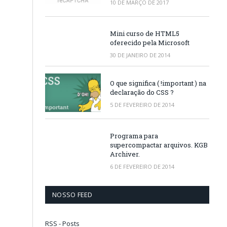
10 DE MARÇO DE 2017
Mini curso de HTML5
oferecido pela Microsoft
30 DE JANEIRO DE 2014
O que significa ( !important ) na
declaração do CSS ?
5 DE FEVEREIRO DE 2014
Programa para
supercompactar arquivos. KGB
Archiver.
6 DE FEVEREIRO DE 2014
NOSSO FEED
RSS - Posts