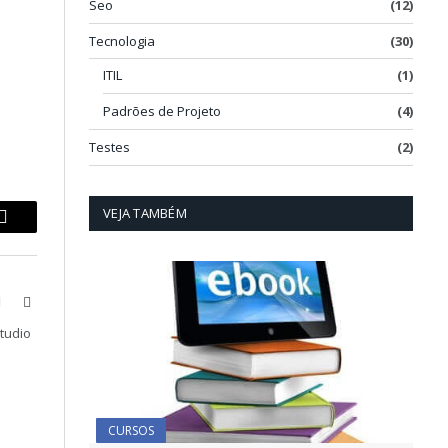
Seo
(12)
Tecnologia
(30)
ITIL
(1)
Padrões de Projeto
(4)
Testes
(2)
VEJA TAMBÉM
p
Copy
Link
book
X
LinkedIn
(Twitter)
Studio
CURSOS