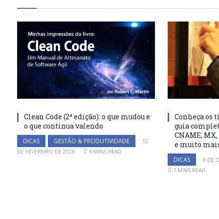
Clean Code (2ª edição): o que mudou e
Conheça os ti
o que continua valendo
guia complet
CNAME, MX, 
DICAS
GESTÃO & PRODUTIVIDADE
12
e muito mai
DE FEVEREIRO DE 2026
6 MINS READ
DICAS
8 DE 
7 MINS READ