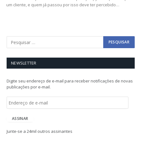
um cliente, e quem já passou por isso deve ter percebido…
NEWSLETTER
Digite seu endereço de e-mail para receber notificações de novas
publicações por e-mail.
E
n
d
e
ASSINAR
r
e
Junte-se a 24mil outros assinantes
ç