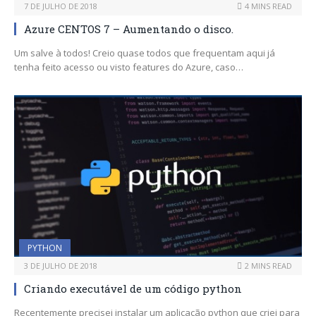
7 DE JULHO DE 2018
4 MINS READ
Azure CENTOS 7 – Aumentando o disco.
Um salve à todos! Creio quase todos que frequentam aqui já
tenha feito acesso ou visto features do Azure, caso…
PYTHON
3 DE JULHO DE 2018
2 MINS READ
Criando executável de um código python
Recentemente precisei instalar um aplicação python que criei para