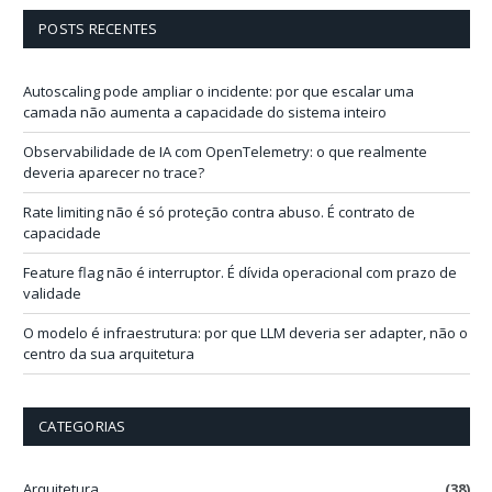
o
d
POSTS RECENTES
e
e
-
Autoscaling pode ampliar o incidente: por que escalar uma
m
camada não aumenta a capacidade do sistema inteiro
a
i
Observabilidade de IA com OpenTelemetry: o que realmente
l
deveria aparecer no trace?
Rate limiting não é só proteção contra abuso. É contrato de
capacidade
Feature flag não é interruptor. É dívida operacional com prazo de
validade
O modelo é infraestrutura: por que LLM deveria ser adapter, não o
centro da sua arquitetura
CATEGORIAS
Arquitetura
(38)