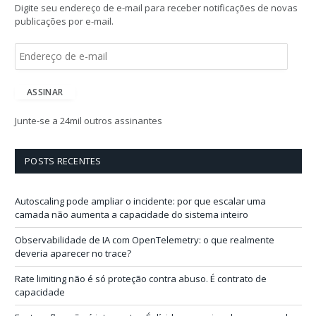
Digite seu endereço de e-mail para receber notificações de novas
publicações por e-mail.
E
n
d
e
ASSINAR
r
e
Junte-se a 24mil outros assinantes
ç
o
d
POSTS RECENTES
e
e
-
Autoscaling pode ampliar o incidente: por que escalar uma
m
camada não aumenta a capacidade do sistema inteiro
a
i
Observabilidade de IA com OpenTelemetry: o que realmente
l
deveria aparecer no trace?
Rate limiting não é só proteção contra abuso. É contrato de
capacidade