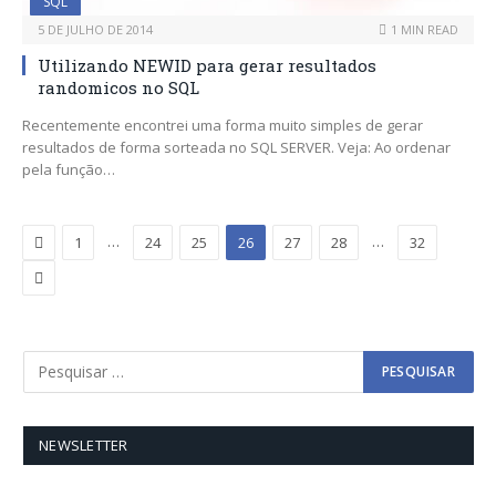
SQL
5 DE JULHO DE 2014
1 MIN READ
Utilizando NEWID para gerar resultados
randomicos no SQL
Recentemente encontrei uma forma muito simples de gerar
resultados de forma sorteada no SQL SERVER. Veja: Ao ordenar
pela função…
Previous
…
…
1
24
25
26
27
28
32
Next
NEWSLETTER