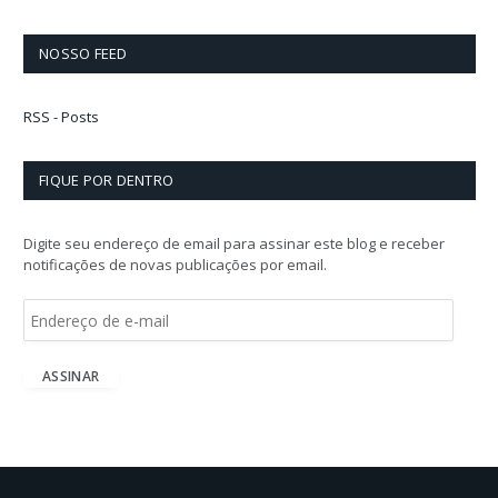
NOSSO FEED
RSS - Posts
FIQUE POR DENTRO
Digite seu endereço de email para assinar este blog e receber
notificações de novas publicações por email.
E
n
d
e
ASSINAR
r
e
ç
o
d