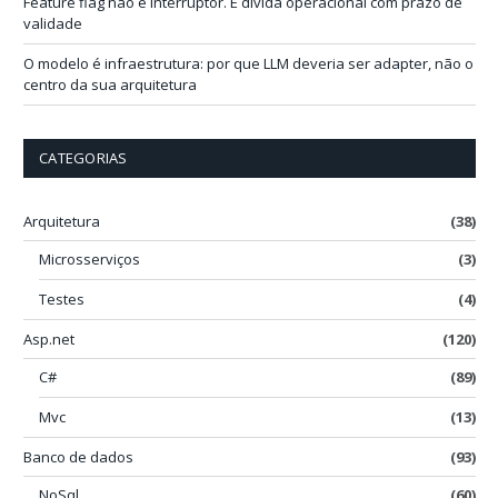
Feature flag não é interruptor. É dívida operacional com prazo de
validade
O modelo é infraestrutura: por que LLM deveria ser adapter, não o
centro da sua arquitetura
CATEGORIAS
Arquitetura
(38)
Microsserviços
(3)
Testes
(4)
Asp.net
(120)
C#
(89)
Mvc
(13)
Banco de dados
(93)
NoSql
(60)