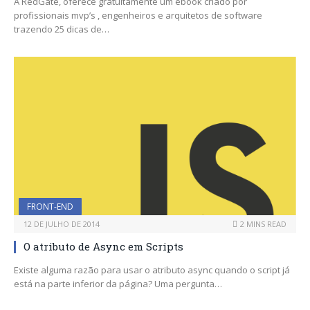
A RedGate, oferece gratuitamente um ebook criado por
profissionais mvp’s , engenheiros e arquitetos de software
trazendo 25 dicas de…
FRONT-END
12 DE JULHO DE 2014
2 MINS READ
O atributo de Async em Scripts
Existe alguma razão para usar o atributo async quando o script já
está na parte inferior da página? Uma pergunta…