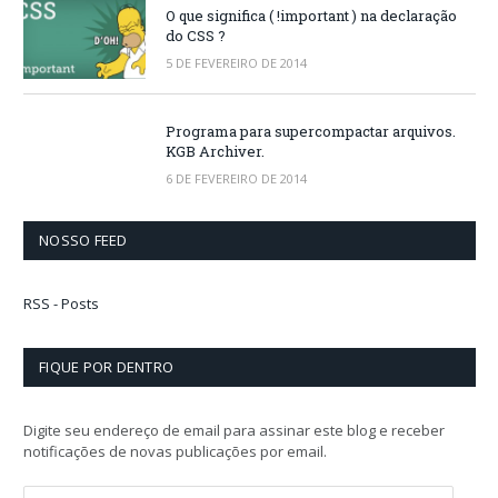
O que significa ( !important ) na declaração
do CSS ?
5 DE FEVEREIRO DE 2014
Programa para supercompactar arquivos.
KGB Archiver.
6 DE FEVEREIRO DE 2014
NOSSO FEED
RSS - Posts
FIQUE POR DENTRO
Digite seu endereço de email para assinar este blog e receber
notificações de novas publicações por email.
E