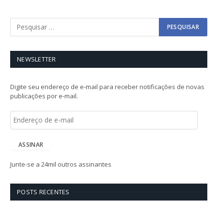
NEWSLETTER
Digite seu endereço de e-mail para receber notificações de novas
publicações por e-mail.
E
n
d
e
ASSINAR
r
e
Junte-se a 24mil outros assinantes
ç
o
d
POSTS RECENTES
e
e
-