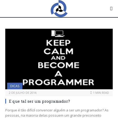
DICAS
2 DE JULHO DE 2014
1 MIN READ
E que tal ser um programador?
Porque é tão difícil convencer alguém a ser um programador? As
pessoas, na maioria delas possuem um grande preconceito