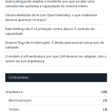
Autoscaling pode ampliar o incidente: por que escalar uma
m
camada não aumenta a capacidade do sistema inteiro
a
i
Observabilidade de IA com OpenTelemetry: o que realmente
l
deveria aparecer no trace?
Rate limiting não é só proteção contra abuso. É contrato de
capacidade
Feature flag não é interruptor. É dívida operacional com prazo de
validade
O modelo é infraestrutura: por que LLM deveria ser adapter, não o
centro da sua arquitetura
CATEGORIAS
Arquitetura
(38)
Microsserviços
(3)
Testes
(4)