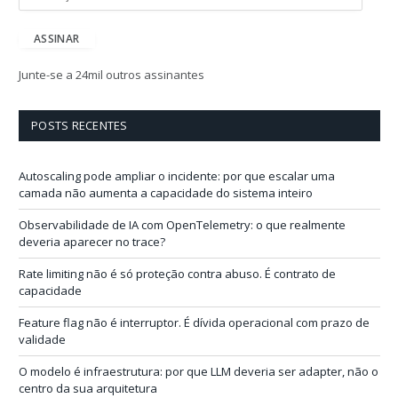
n
d
e
ASSINAR
r
e
Junte-se a 24mil outros assinantes
ç
o
d
POSTS RECENTES
e
e
-
Autoscaling pode ampliar o incidente: por que escalar uma
m
camada não aumenta a capacidade do sistema inteiro
a
i
Observabilidade de IA com OpenTelemetry: o que realmente
l
deveria aparecer no trace?
Rate limiting não é só proteção contra abuso. É contrato de
capacidade
Feature flag não é interruptor. É dívida operacional com prazo de
validade
O modelo é infraestrutura: por que LLM deveria ser adapter, não o
centro da sua arquitetura