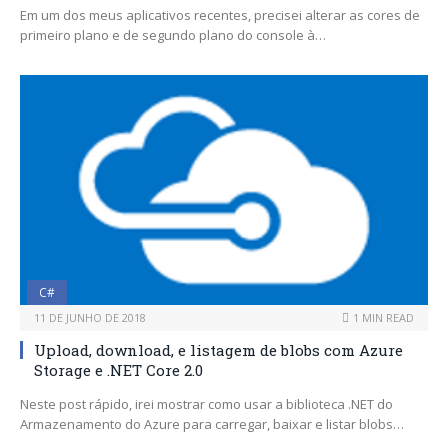
Em um dos meus aplicativos recentes, precisei alterar as cores de
primeiro plano e de segundo plano do console à…
C#
11 DE JUNHO DE 2018
1 MIN READ
Upload, download, e listagem de blobs com Azure
Storage e .NET Core 2.0
Neste post rápido, irei mostrar como usar a biblioteca .NET do
Armazenamento do Azure para carregar, baixar e listar blobs…