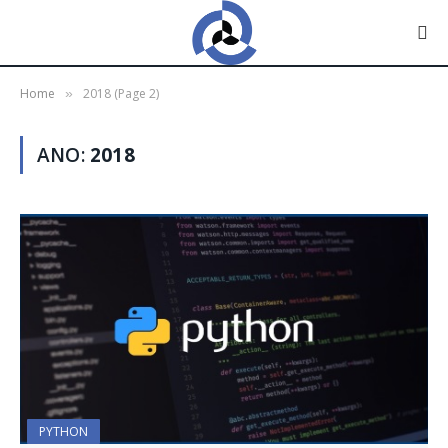
Home
2018 (Page 2)
»
ANO:
2018
PYTHON