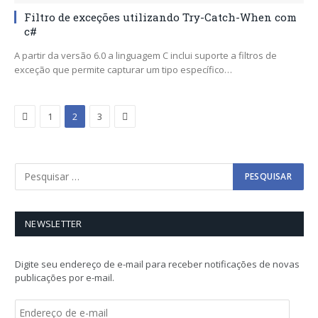
Filtro de exceções utilizando Try-Catch-When com
c#
A partir da versão 6.0 a linguagem C inclui suporte a filtros de
exceção que permite capturar um tipo específico…
Previous
Next
1
2
3
NEWSLETTER
Digite seu endereço de e-mail para receber notificações de novas
publicações por e-mail.
E