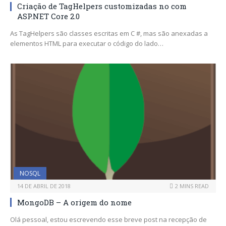
Criação de TagHelpers customizadas no com
ASP.NET Core 2.0
As TagHelpers são classes escritas em C #, mas são anexadas a
elementos HTML para executar o código do lado…
NOSQL
14 DE ABRIL DE 2018
2 MINS READ
MongoDB – A origem do nome
Olá pessoal, estou escrevendo esse breve post na recepção de