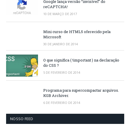
Google lança versão “invisível” do
reCAPTCHA!
10 DE MARÇO DE 2017
Mini curso de HTML5 oferecido pela
Microsoft
30 DE JANEIRO DE 2014
O que significa ( !important ) na declaração
do CSS ?
5 DE FEVEREIRO DE 2014
Programa para supercompactar arquivos.
KGB Archiver.
6 DE FEVEREIRO DE 2014
NOSSO FEED