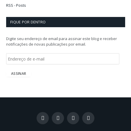
RSS - Posts
FIQUE POR DENTRO
Digite seu endereço de email para assinar este blog e receber
notificações de novas publicações por email.
E
n
d
e
ASSINAR
r
e
ç
o
d
e
e
-
Facebook
X
Instagram
LinkedIn
m
(Twitter)
a