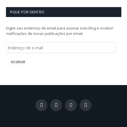
FIQUE POR DENTRO
Digite seu endereço de email para assinar este blog e receber
notificações de novas publicações por email.
E
n
d
e
ASSINAR
r
e
ç
o
d
e
e
-
Facebook
X
Instagram
LinkedIn
m
(Twitter)
a
i
l