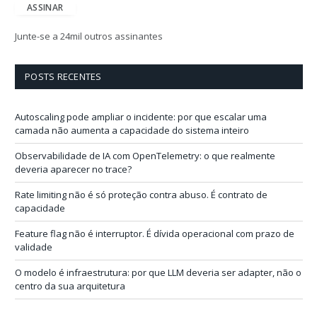
e
ASSINAR
r
e
Junte-se a 24mil outros assinantes
ç
o
d
POSTS RECENTES
e
e
-
Autoscaling pode ampliar o incidente: por que escalar uma
m
camada não aumenta a capacidade do sistema inteiro
a
i
Observabilidade de IA com OpenTelemetry: o que realmente
l
deveria aparecer no trace?
Rate limiting não é só proteção contra abuso. É contrato de
capacidade
Feature flag não é interruptor. É dívida operacional com prazo de
validade
O modelo é infraestrutura: por que LLM deveria ser adapter, não o
centro da sua arquitetura