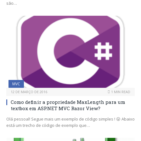
são…
MVC
12 DE MARÇO DE 2016
1 MIN READ
Como definir a propriedade MaxLength para um
textbox em ASP.NET MVC Razor View?
Olá pessoal! Segue mais um exemplo de código simples ! 😛 Abaixo
está um trecho de código de exemplo que…