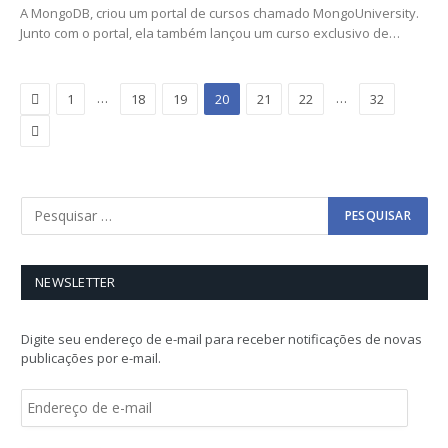
A MongoDB, criou um portal de cursos chamado MongoUniversity.
Junto com o portal, ela também lançou um curso exclusivo de…
Previous
…
…
1
18
19
20
21
22
32
Next
NEWSLETTER
Digite seu endereço de e-mail para receber notificações de novas
publicações por e-mail.
E
n
d