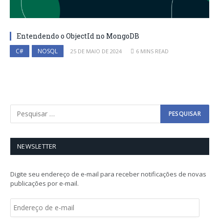
Entendendo o ObjectId no MongoDB
C#
NOSQL
25 DE MAIO DE 2024
6 MINS READ
NEWSLETTER
Digite seu endereço de e-mail para receber notificações de novas
publicações por e-mail.
E
n