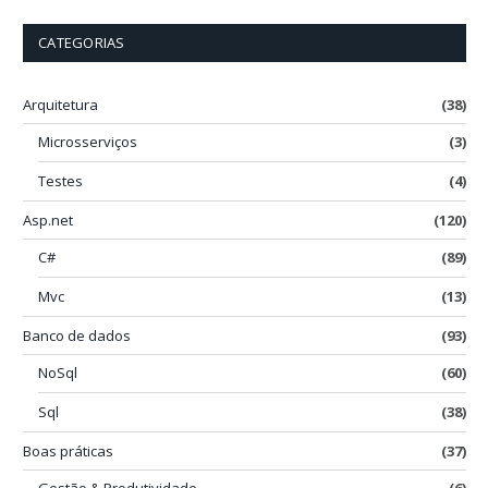
CATEGORIAS
Arquitetura
(38)
Microsserviços
(3)
Testes
(4)
Asp.net
(120)
C#
(89)
Mvc
(13)
Banco de dados
(93)
NoSql
(60)
Sql
(38)
Boas práticas
(37)
Gestão & Produtividade
(6)