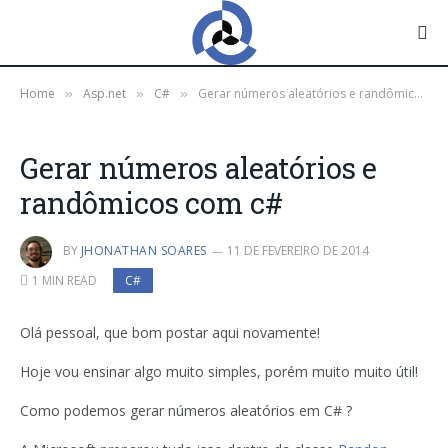
Home
Asp.net
C#
Gerar números aleatórios e randômicos com c#
»
»
»
Gerar números aleatórios e
randômicos com c#
BY
JHONATHAN SOARES
11 DE FEVEREIRO DE 2014
1 MIN READ
C#
Olá pessoal, que bom postar aqui novamente!
Hoje vou ensinar algo muito simples, porém muito muito útil!
Como podemos gerar números aleatórios em C# ?