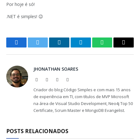
Por hoje é só!
.NET é simples! 😉
Facebook
Twitter
LinkedIn
Telegram
WhatsApp
Copy
Link
JHONATHAN SOARES
Website
Facebook
X
LinkedIn
(Twitter)
Criador do blog Código Simples e com mais 15 anos
de experiência em TI, com títulos de MVP Microsoft
na área de Visual Studio Development, Neo4j Top 50
Certificate, Scrum Master e MongoDB Evangelist.
POSTS RELACIONADOS