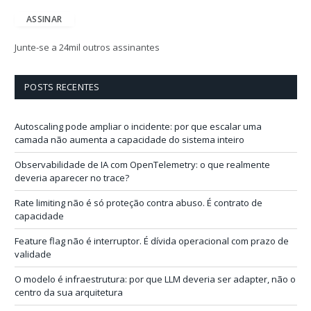
d
e
ASSINAR
r
e
Junte-se a 24mil outros assinantes
ç
o
d
POSTS RECENTES
e
e
-
Autoscaling pode ampliar o incidente: por que escalar uma
m
camada não aumenta a capacidade do sistema inteiro
a
i
Observabilidade de IA com OpenTelemetry: o que realmente
l
deveria aparecer no trace?
Rate limiting não é só proteção contra abuso. É contrato de
capacidade
Feature flag não é interruptor. É dívida operacional com prazo de
validade
O modelo é infraestrutura: por que LLM deveria ser adapter, não o
centro da sua arquitetura