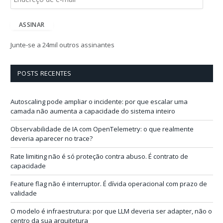
n
d
e
ASSINAR
r
e
Junte-se a 24mil outros assinantes
ç
o
d
POSTS RECENTES
e
e
-
Autoscaling pode ampliar o incidente: por que escalar uma
m
camada não aumenta a capacidade do sistema inteiro
a
i
Observabilidade de IA com OpenTelemetry: o que realmente
l
deveria aparecer no trace?
Rate limiting não é só proteção contra abuso. É contrato de
capacidade
Feature flag não é interruptor. É dívida operacional com prazo de
validade
O modelo é infraestrutura: por que LLM deveria ser adapter, não o
centro da sua arquitetura