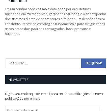
Eficiência
Em um cenário cada vez mais dominado por arquiteturas
baseadas em microservices, garantir a resiliência e o desempenho
dos sistemas diante de sobrecargas e falhas é um desafio técnico
constante. Dentre as estratégias fundamentais para mitigar esses
riscos estão dois padrões consagrados: back-pressure e
bulkhead.
NEWSLETTER
Digite seu endereço de e-mail para receber notificações de novas
publicações por e-mail.
E