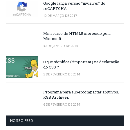
Google lança versão “invisível” do
reCAPTCHA!
10 DE MARÇO DE 2017
Mini curso de HTML5 oferecido pela
Microsoft
30 DE JANEIRO DE 2014
O que significa ( !important ) na declaração
do CSS ?
5 DE FEVEREIRO DE 2014
Programa para supercompactar arquivos.
KGB Archiver.
6 DE FEVEREIRO DE 2014
NOSSO FEED