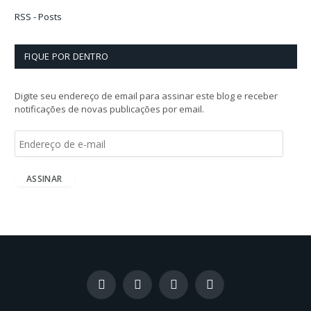
RSS - Posts
FIQUE POR DENTRO
Digite seu endereço de email para assinar este blog e receber
notificações de novas publicações por email.
E
n
d
e
ASSINAR
r
e
ç
o
d
e
e
-
Facebook
X
Instagram
LinkedIn
m
(Twitter)
a