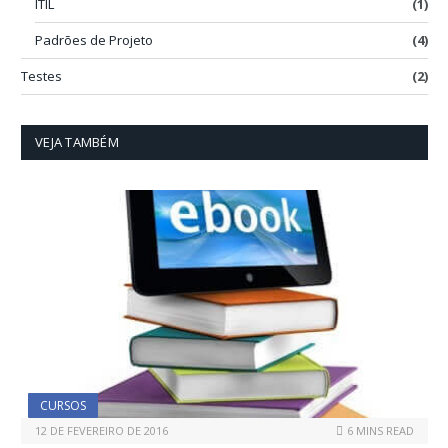
ITIL
(1)
Padrões de Projeto
(4)
Testes
(2)
VEJA TAMBÉM
CURSOS
12 DE FEVEREIRO DE 2016
6 MINS READ