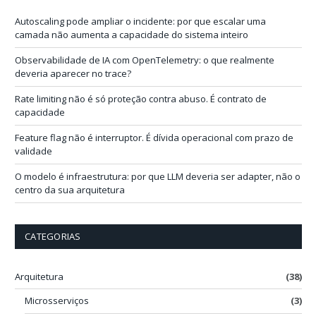
e
-
Autoscaling pode ampliar o incidente: por que escalar uma
m
camada não aumenta a capacidade do sistema inteiro
a
i
Observabilidade de IA com OpenTelemetry: o que realmente
l
deveria aparecer no trace?
Rate limiting não é só proteção contra abuso. É contrato de
capacidade
Feature flag não é interruptor. É dívida operacional com prazo de
validade
O modelo é infraestrutura: por que LLM deveria ser adapter, não o
centro da sua arquitetura
CATEGORIAS
Arquitetura
(38)
Microsserviços
(3)