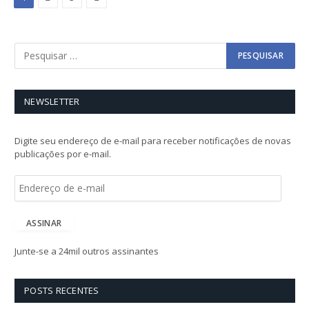
NEWSLETTER
Digite seu endereço de e-mail para receber notificações de novas
publicações por e-mail.
E
n
d
e
ASSINAR
r
e
Junte-se a 24mil outros assinantes
ç
o
d
POSTS RECENTES
e