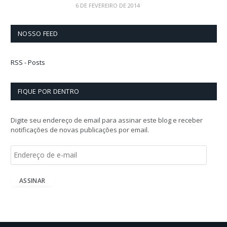
6 DE FEVEREIRO DE 2014
NOSSO FEED
RSS - Posts
FIQUE POR DENTRO
Digite seu endereço de email para assinar este blog e receber
notificações de novas publicações por email.
E
n
d
e
ASSINAR
r
e
ç
o
d