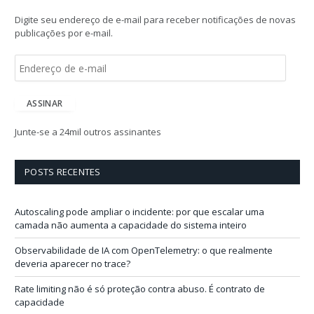
Digite seu endereço de e-mail para receber notificações de novas
publicações por e-mail.
E
n
d
e
ASSINAR
r
e
Junte-se a 24mil outros assinantes
ç
o
d
POSTS RECENTES
e
e
-
Autoscaling pode ampliar o incidente: por que escalar uma
m
camada não aumenta a capacidade do sistema inteiro
a
i
Observabilidade de IA com OpenTelemetry: o que realmente
l
deveria aparecer no trace?
Rate limiting não é só proteção contra abuso. É contrato de
capacidade