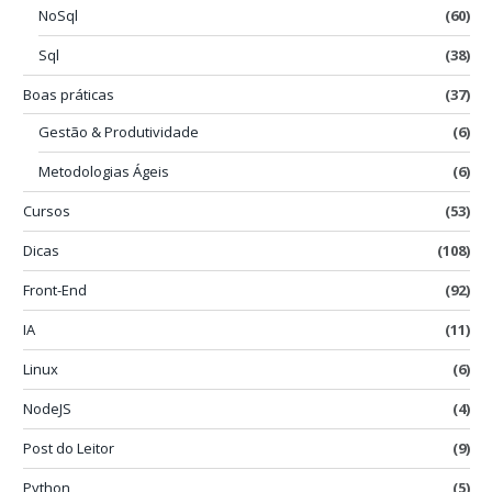
NoSql
(60)
Sql
(38)
Boas práticas
(37)
Gestão & Produtividade
(6)
Metodologias Ágeis
(6)
Cursos
(53)
Dicas
(108)
Front-End
(92)
IA
(11)
Linux
(6)
NodeJS
(4)
Post do Leitor
(9)
Python
(5)