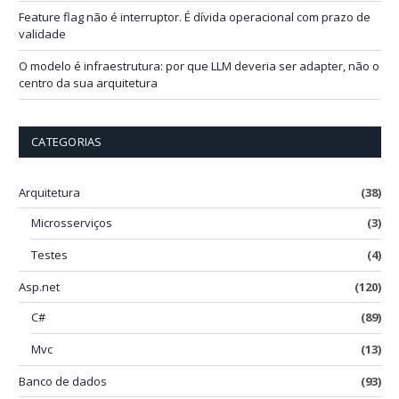
Feature flag não é interruptor. É dívida operacional com prazo de
validade
O modelo é infraestrutura: por que LLM deveria ser adapter, não o
centro da sua arquitetura
CATEGORIAS
Arquitetura
(38)
Microsserviços
(3)
Testes
(4)
Asp.net
(120)
C#
(89)
Mvc
(13)
Banco de dados
(93)