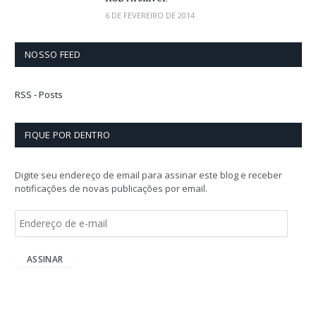
6 DE FEVEREIRO DE 2014
NOSSO FEED
RSS - Posts
FIQUE POR DENTRO
Digite seu endereço de email para assinar este blog e receber
notificações de novas publicações por email.
E
n
d
e
ASSINAR
r
e
ç
o