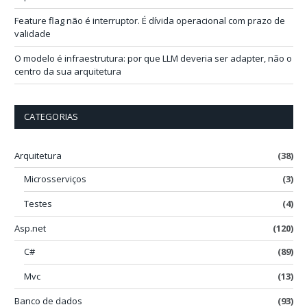
Feature flag não é interruptor. É dívida operacional com prazo de
validade
O modelo é infraestrutura: por que LLM deveria ser adapter, não o
centro da sua arquitetura
CATEGORIAS
Arquitetura
(38)
Microsserviços
(3)
Testes
(4)
Asp.net
(120)
C#
(89)
Mvc
(13)
Banco de dados
(93)