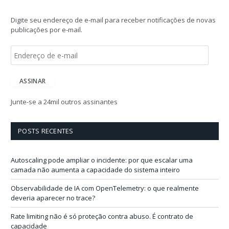
Digite seu endereço de e-mail para receber notificações de novas
publicações por e-mail.
E
n
d
e
ASSINAR
r
e
Junte-se a 24mil outros assinantes
ç
o
d
POSTS RECENTES
e
e
-
Autoscaling pode ampliar o incidente: por que escalar uma
m
camada não aumenta a capacidade do sistema inteiro
a
i
Observabilidade de IA com OpenTelemetry: o que realmente
l
deveria aparecer no trace?
Rate limiting não é só proteção contra abuso. É contrato de
capacidade