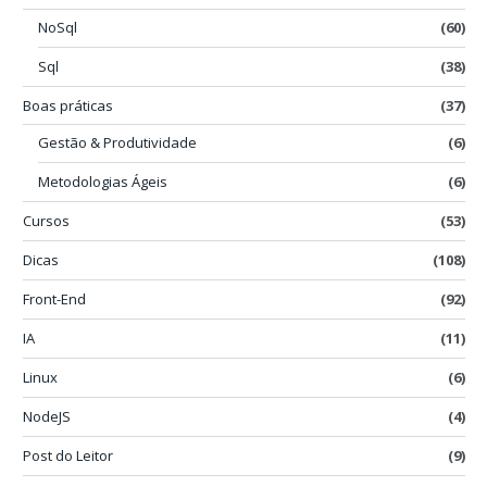
NoSql
(60)
Sql
(38)
Boas práticas
(37)
Gestão & Produtividade
(6)
Metodologias Ágeis
(6)
Cursos
(53)
Dicas
(108)
Front-End
(92)
IA
(11)
Linux
(6)
NodeJS
(4)
Post do Leitor
(9)