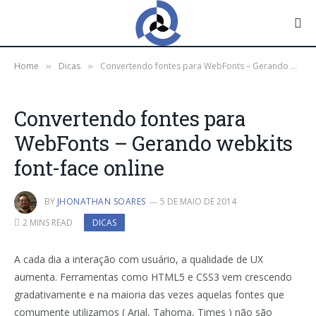
Home
Dicas
Convertendo fontes para WebFonts – Gerando webkits font-face online
»
»
Convertendo fontes para
WebFonts – Gerando webkits
font-face online
BY
JHONATHAN SOARES
5 DE MAIO DE 2014
2 MINS READ
DICAS
A cada dia a interação com usuário, a qualidade de UX
aumenta. Ferramentas como HTML5 e CSS3 vem crescendo
gradativamente e na maioria das vezes aquelas fontes que
comumente utilizamos ( Arial, Tahoma, Times ) não são