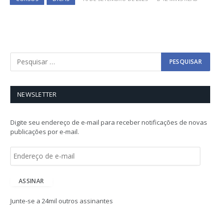
NEWSLETTER
Digite seu endereço de e-mail para receber notificações de novas
publicações por e-mail.
E
n
d
e
ASSINAR
r
e
Junte-se a 24mil outros assinantes
ç
o