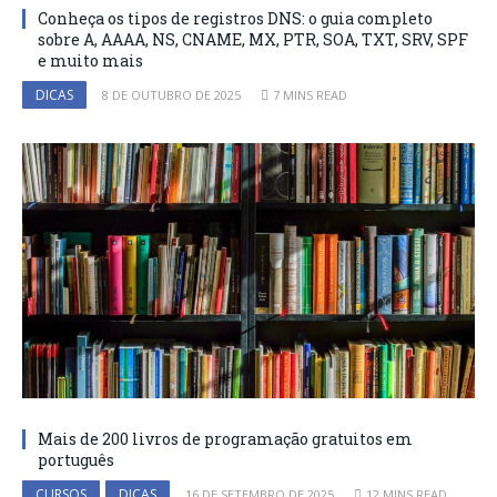
Conheça os tipos de registros DNS: o guia completo
sobre A, AAAA, NS, CNAME, MX, PTR, SOA, TXT, SRV, SPF
e muito mais
DICAS
8 DE OUTUBRO DE 2025
7 MINS READ
Mais de 200 livros de programação gratuitos em
português
CURSOS
DICAS
16 DE SETEMBRO DE 2025
12 MINS READ