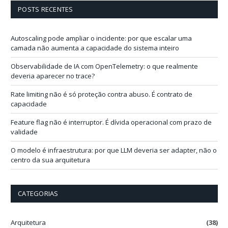
d
POSTS RECENTES
e
e
-
Autoscaling pode ampliar o incidente: por que escalar uma
m
camada não aumenta a capacidade do sistema inteiro
a
i
Observabilidade de IA com OpenTelemetry: o que realmente
l
deveria aparecer no trace?
Rate limiting não é só proteção contra abuso. É contrato de
capacidade
Feature flag não é interruptor. É dívida operacional com prazo de
validade
O modelo é infraestrutura: por que LLM deveria ser adapter, não o
centro da sua arquitetura
CATEGORIAS
Arquitetura
(38)