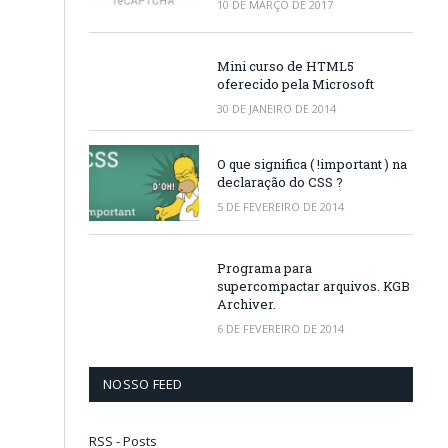
10 DE MARÇO DE 2017
Mini curso de HTML5
oferecido pela Microsoft
30 DE JANEIRO DE 2014
O que significa ( !important ) na
declaração do CSS ?
5 DE FEVEREIRO DE 2014
Programa para
supercompactar arquivos. KGB
Archiver.
6 DE FEVEREIRO DE 2014
NOSSO FEED
RSS - Posts