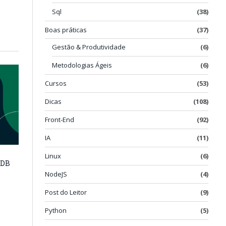
Sql
(38)
Boas práticas
(37)
Gestão & Produtividade
(6)
Metodologias Ágeis
(6)
Cursos
(53)
Dicas
(108)
Front-End
(92)
IA
(11)
Linux
(6)
oDB
NodeJS
(4)
Post do Leitor
(9)
Python
(5)