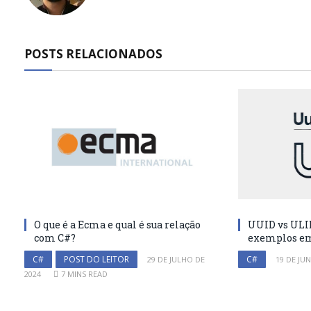
POSTS RELACIONADOS
O que é a Ecma e qual é sua relação
UUID vs ULI
com C#?
exemplos e
C#
POST DO LEITOR
C#
29 DE JULHO DE
19 DE JU
2024
7 MINS READ