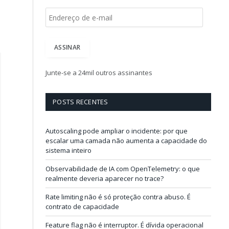
E
n
d
e
ASSINAR
r
e
ç
Junte-se a 24mil outros assinantes
o
d
e
POSTS RECENTES
e
-
m
Autoscaling pode ampliar o incidente: por que
a
escalar uma camada não aumenta a capacidade do
i
sistema inteiro
l
Observabilidade de IA com OpenTelemetry: o que
realmente deveria aparecer no trace?
Rate limiting não é só proteção contra abuso. É
contrato de capacidade
Feature flag não é interruptor. É dívida operacional