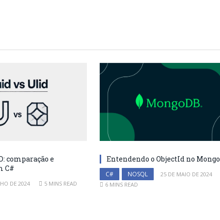
D: comparação e
Entendendo o ObjectId no Mong
m C#
C#
NOSQL
25 DE MAIO DE 2024
NHO DE 2024
5 MINS READ
6 MINS READ