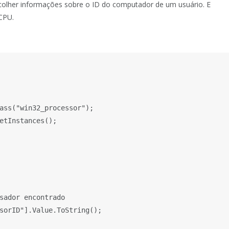
ecolher informações sobre o ID do computador de um usuário. E
CPU.
ass("win32_processor");

etInstances();

sador encontrado

sorID"].Value.ToString();
