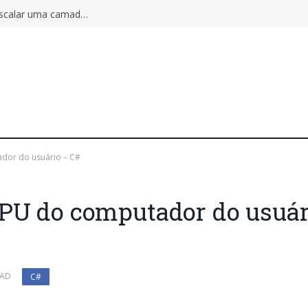
Autoscaling pode ampliar o incidente: por que escalar uma camada não aumenta a capacidade do sistema inteiro
dor do usuário – C#
CPU do computador do usuár
EAD
C#