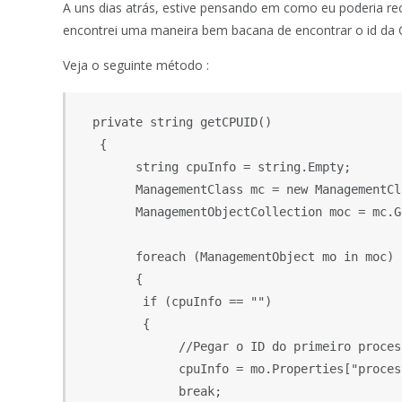
A uns dias atrás, estive pensando em como eu poderia r
encontrei uma maneira bem bacana de encontrar o id da 
Veja o seguinte método :
  private string getCPUID()

   {

        string cpuInfo = string.Empty;

        ManagementClass mc = new ManagementCl
        ManagementObjectCollection moc = mc.G
        foreach (ManagementObject mo in moc)

        {

         if (cpuInfo == "")

         {

              //Pegar o ID do primeiro proces
              cpuInfo = mo.Properties["proces
              break;
