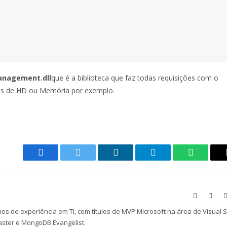
anagement.dll
que é a biblioteca que faz todas requisições com o
ões de HD ou Memória por exemplo.
Facebook
Twitter
LinkedIn
Telegram
WhatsAp
Website
Face
os de experiência em TI, com títulos de MVP Microsoft na área de Visual 
aster e MongoDB Evangelist.