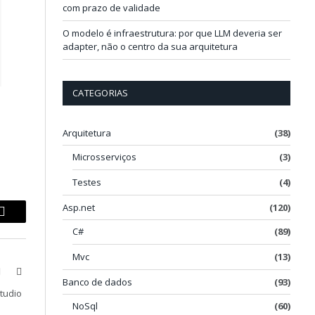
com prazo de validade
O modelo é infraestrutura: por que LLM deveria ser
adapter, não o centro da sua arquitetura
CATEGORIAS
Arquitetura
(38)
Microsserviços
(3)
Testes
(4)
Asp.net
(120)
p
Copy
C#
(89)
Link
Mvc
(13)
book
X
LinkedIn
Banco de dados
(93)
(Twitter)
Studio
NoSql
(60)