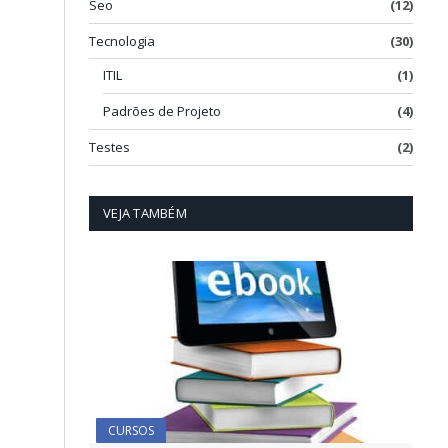
Seo
(12)
Tecnologia
(30)
ITIL
(1)
Padrões de Projeto
(4)
Testes
(2)
VEJA TAMBÉM
CURSOS