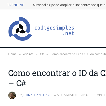
TRENDING
Home
Asp.net
C#
Como encontrar o ID da CPU do computa
»
»
»
Como encontrar o ID da 
– C#
BY
JHONATHAN SOARES
5 DE AGOSTO DE 2014
1 MIN R