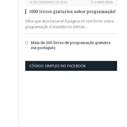
12 DE FEVEREIRO DE 2016
6 MINS READ
1000 livros gratuitos sobre programação!
Olha que dica bacana! A pagina só com livros sobre
programação é mantida no GitHub…
Mais de 200 livros de programação gratuitos
em português
CÓDIGO SIMPLES NO FACEBOOK