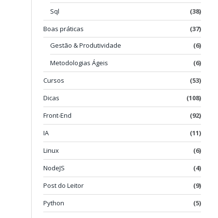
Sql
(38)
Boas práticas
(37)
Gestão & Produtividade
(6)
Metodologias Ágeis
(6)
Cursos
(53)
Dicas
(108)
Front-End
(92)
IA
(11)
Linux
(6)
NodeJS
(4)
Post do Leitor
(9)
Python
(5)