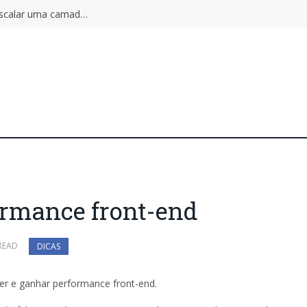
Autoscaling pode ampliar o incidente: por que escalar uma camada não aumenta a capacidade do sistema inteiro
formance front-end
READ
DICAS
r e ganhar performance front-end.