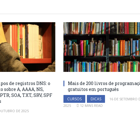
pos de registros DNS: o
Mais de 200 livros de programaç
o sobre A, AAAA, NS,
gratuitos em português
PTR, SOA, TXT, SRV, SPF
CURSOS
DICAS
16 DE SETEMBRO 
s
2025
12 MINS READ
OUTUBRO DE 2025