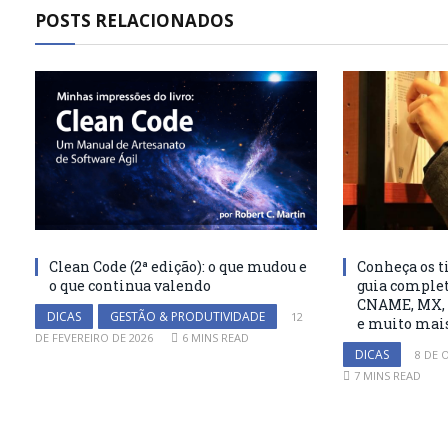
POSTS RELACIONADOS
Clean Code (2ª edição): o que mudou e
Conheça os ti
o que continua valendo
guia complet
CNAME, MX, 
DICAS
GESTÃO & PRODUTIVIDADE
12
e muito mai
DE FEVEREIRO DE 2026
6 MINS READ
DICAS
8 DE 
7 MINS READ