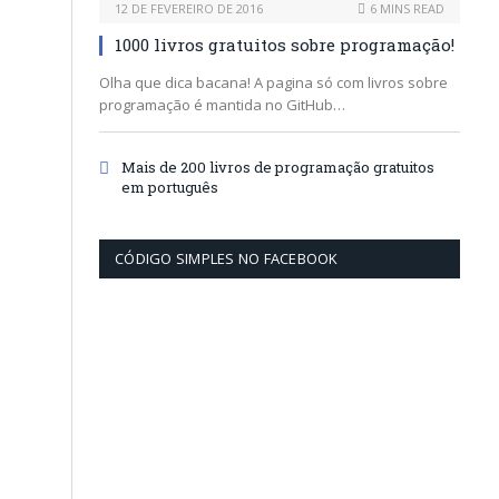
12 DE FEVEREIRO DE 2016
6 MINS READ
1000 livros gratuitos sobre programação!
Olha que dica bacana! A pagina só com livros sobre
programação é mantida no GitHub…
Mais de 200 livros de programação gratuitos
em português
CÓDIGO SIMPLES NO FACEBOOK