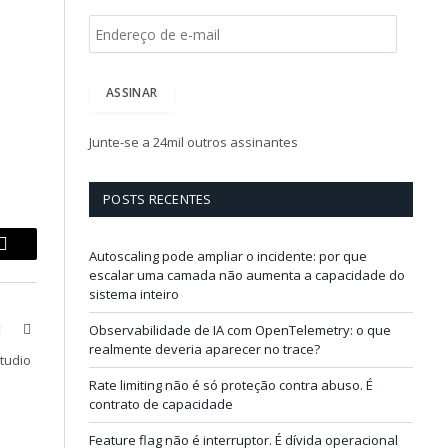
E
n
d
e
ASSINAR
r
e
ç
Junte-se a 24mil outros assinantes
o
d
e
POSTS RECENTES
e
-
m
Autoscaling pode ampliar o incidente: por que
p
Copy
a
escalar uma camada não aumenta a capacidade do
i
Link
sistema inteiro
l
book
X
LinkedIn
Observabilidade de IA com OpenTelemetry: o que
realmente deveria aparecer no trace?
(Twitter)
Studio
Rate limiting não é só proteção contra abuso. É
contrato de capacidade
Feature flag não é interruptor. É dívida operacional