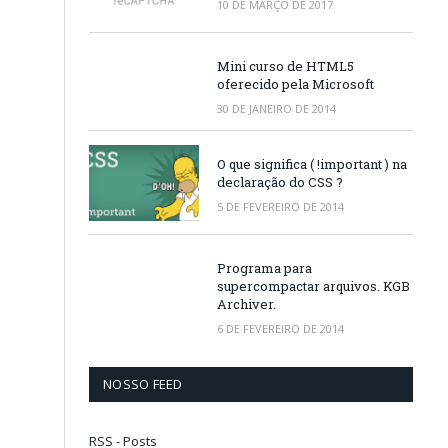
10 DE MARÇO DE 2017
Mini curso de HTML5
oferecido pela Microsoft
30 DE JANEIRO DE 2014
O que significa ( !important ) na
declaração do CSS ?
5 DE FEVEREIRO DE 2014
Programa para
supercompactar arquivos. KGB
Archiver.
6 DE FEVEREIRO DE 2014
NOSSO FEED
RSS - Posts