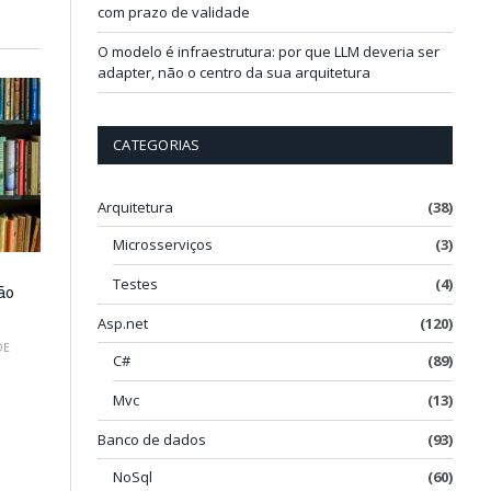
com prazo de validade
O modelo é infraestrutura: por que LLM deveria ser
adapter, não o centro da sua arquitetura
CATEGORIAS
Arquitetura
(38)
Microsserviços
(3)
Testes
(4)
ão
Asp.net
(120)
DE
C#
(89)
Mvc
(13)
Banco de dados
(93)
NoSql
(60)