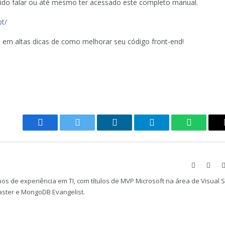
vido falar ou até mesmo ter acessado este completo manual.
pt/
 em altas dicas de como melhorar seu código front-end!
Facebook
Twitter
LinkedIn
Telegram
WhatsAp
Website
Face
os de experiência em TI, com títulos de MVP Microsoft na área de Visual 
aster e MongoDB Evangelist.