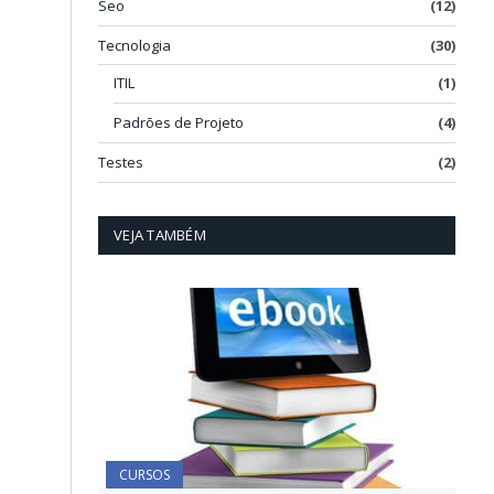
Seo
(12)
Tecnologia
(30)
ITIL
(1)
Padrões de Projeto
(4)
Testes
(2)
VEJA TAMBÉM
CURSOS