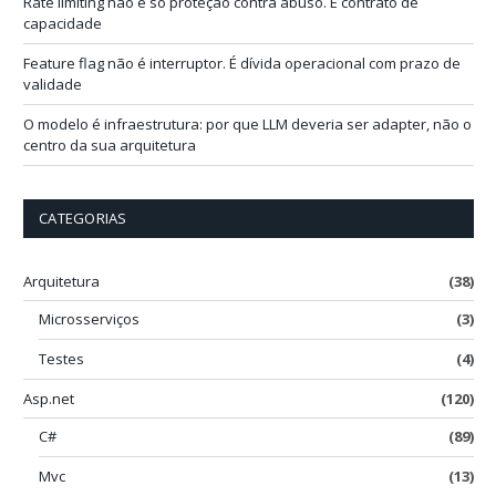
Rate limiting não é só proteção contra abuso. É contrato de
capacidade
Feature flag não é interruptor. É dívida operacional com prazo de
validade
O modelo é infraestrutura: por que LLM deveria ser adapter, não o
centro da sua arquitetura
CATEGORIAS
Arquitetura
(38)
Microsserviços
(3)
Testes
(4)
Asp.net
(120)
C#
(89)
Mvc
(13)