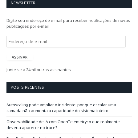
NEWSLETTER
Digite seu endereço de e-mail para receber notificações de novas
publicações por e-mail.
E
n
d
e
ASSINAR
r
e
Junte-se a 24mil outros assinantes
ç
o
d
POSTS RECENTES
e
e
-
Autoscaling pode ampliar o incidente: por que escalar uma
m
camada não aumenta a capacidade do sistema inteiro
a
i
Observabilidade de IA com OpenTelemetry: o que realmente
l
deveria aparecer no trace?