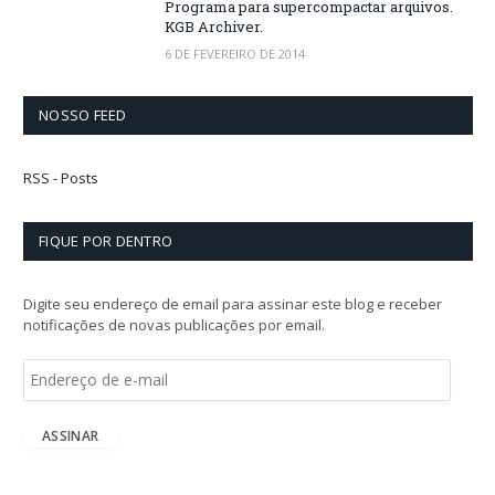
Programa para supercompactar arquivos.
KGB Archiver.
6 DE FEVEREIRO DE 2014
NOSSO FEED
RSS - Posts
FIQUE POR DENTRO
Digite seu endereço de email para assinar este blog e receber
notificações de novas publicações por email.
E
n
d
e
ASSINAR
r
e
ç