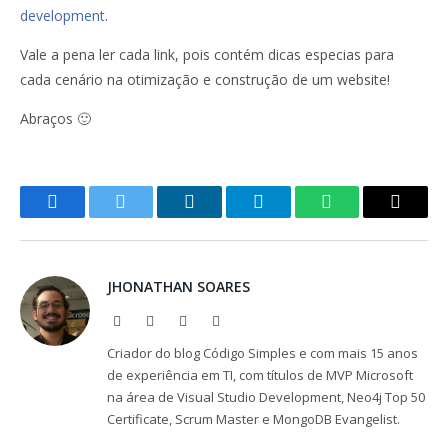
development
.
Vale a pena ler cada link, pois contém dicas especias para
cada cenário na otimização e construção de um website!
Abraços 🙂
Facebook
Twitter
LinkedIn
Telegram
WhatsApp
Copy
Link
JHONATHAN SOARES
Website
Facebook
X
LinkedIn
(Twitter)
Criador do blog Código Simples e com mais 15 anos
de experiência em TI, com títulos de MVP Microsoft
na área de Visual Studio Development, Neo4j Top 50
Certificate, Scrum Master e MongoDB Evangelist.