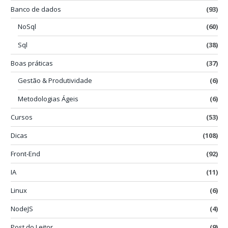
Banco de dados
(93)
NoSql
(60)
Sql
(38)
Boas práticas
(37)
Gestão & Produtividade
(6)
Metodologias Ágeis
(6)
Cursos
(53)
Dicas
(108)
Front-End
(92)
IA
(11)
Linux
(6)
NodeJS
(4)
Post do Leitor
(9)