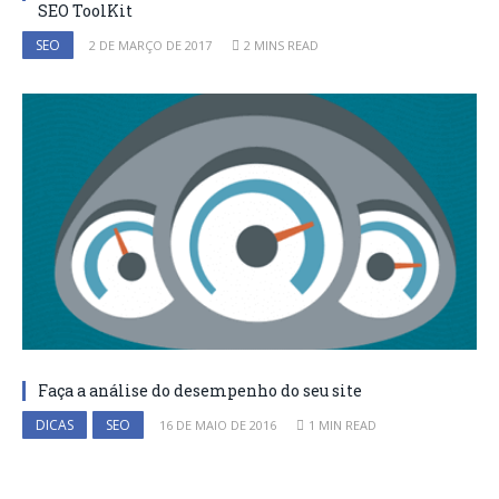
SEO ToolKit
SEO
2 DE MARÇO DE 2017
2 MINS READ
Faça a análise do desempenho do seu site
DICAS
SEO
16 DE MAIO DE 2016
1 MIN READ