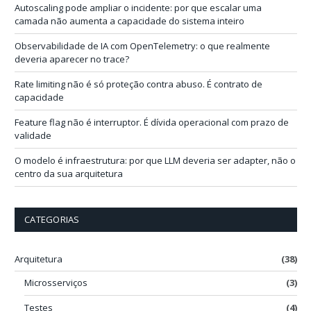
-
Autoscaling pode ampliar o incidente: por que escalar uma
m
camada não aumenta a capacidade do sistema inteiro
a
i
Observabilidade de IA com OpenTelemetry: o que realmente
l
deveria aparecer no trace?
Rate limiting não é só proteção contra abuso. É contrato de
capacidade
Feature flag não é interruptor. É dívida operacional com prazo de
validade
O modelo é infraestrutura: por que LLM deveria ser adapter, não o
centro da sua arquitetura
CATEGORIAS
Arquitetura
(38)
Microsserviços
(3)
Testes
(4)