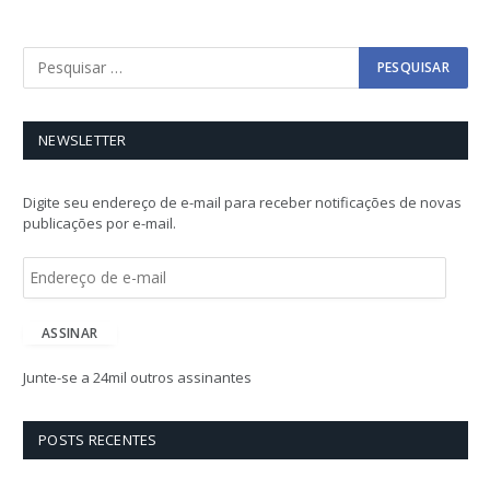
NEWSLETTER
Digite seu endereço de e-mail para receber notificações de novas
publicações por e-mail.
E
n
d
e
ASSINAR
r
e
Junte-se a 24mil outros assinantes
ç
o
d
POSTS RECENTES
e
e