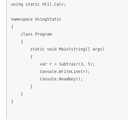
using static Util.Calc;

namespace UsingStatic

{

    class Program

    {

        static void Main(string[] args)

        {

            var r = Subtrair(3, 5);

            Console.WriteLine(r);

            Console.ReadKey();

        }

    }

}
