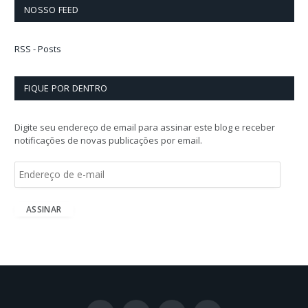
NOSSO FEED
RSS - Posts
FIQUE POR DENTRO
Digite seu endereço de email para assinar este blog e receber
notificações de novas publicações por email.
E
n
d
e
ASSINAR
r
e
ç
o
d
e
e