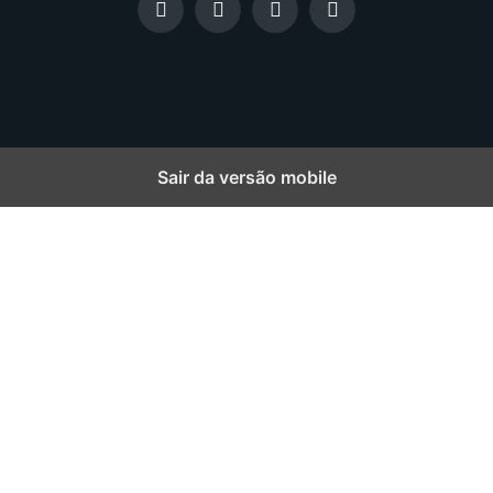
-
Facebook
X
Instagram
LinkedIn
m
(Twitter)
a
i
l
Sair da versão mobile