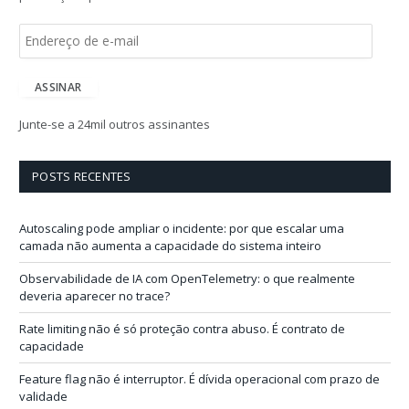
E
n
d
e
ASSINAR
r
e
Junte-se a 24mil outros assinantes
ç
o
d
POSTS RECENTES
e
e
-
Autoscaling pode ampliar o incidente: por que escalar uma
m
camada não aumenta a capacidade do sistema inteiro
a
i
Observabilidade de IA com OpenTelemetry: o que realmente
l
deveria aparecer no trace?
Rate limiting não é só proteção contra abuso. É contrato de
capacidade
Feature flag não é interruptor. É dívida operacional com prazo de
validade