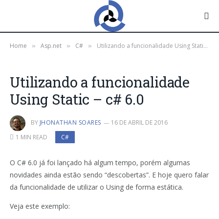
Home
Asp.net
C#
Utilizando a funcionalidade Using Static – c# 6.0
»
»
»
Utilizando a funcionalidade
Using Static – c# 6.0
BY
JHONATHAN SOARES
16 DE ABRIL DE 2016
1 MIN READ
C#
O C# 6.0 já foi lançado há algum tempo, porém algumas
novidades ainda estão sendo “descobertas”. E hoje quero falar
da funcionalidade de utilizar o Using de forma estática.
Veja este exemplo: