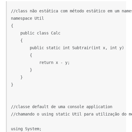
//class não estática com método estático em um names
namespace Util

{

    public class Calc

    {

        public static int Subtrair(int x, int y)

        {

            return x - y;

        }

    }

}

//classe default de uma console application 

//chamando o using static Util para utilização do mé
using System;
