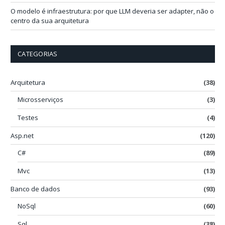
O modelo é infraestrutura: por que LLM deveria ser adapter, não o
centro da sua arquitetura
CATEGORIAS
Arquitetura
(38)
Microsserviços
(3)
Testes
(4)
Asp.net
(120)
C#
(89)
Mvc
(13)
Banco de dados
(93)
NoSql
(60)
Sql
(38)