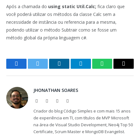
Após a chamada do
using static Util.Calc;
fica claro que
você poderá utilizar os métodos da classe Calc sem a
necessidade de instância ou referencia para a mesma,
podendo utilizar o método Subtrair como se fosse um
método global da própria linguagem c#.
Facebook
Twitter
LinkedIn
Telegram
WhatsApp
Copy
Link
JHONATHAN SOARES
Website
Facebook
X
LinkedIn
(Twitter)
Criador do blog Código Simples e com mais 15 anos
de experiência em TI, com títulos de MVP Microsoft
na área de Visual Studio Development, Neo4j Top 50
Certificate, Scrum Master e MongoDB Evangelist.