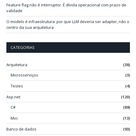
Feature flag não é interruptor. É dívida operacional com prazo de
validade
O modelo é infraestrutura: por que LLM deveria ser adapter, não o
centro da sua arquitetura
CATEGORIAS
Arquitetura
(38)
Microsserviços
(3)
Testes
(4)
Asp.net
(120)
C#
(89)
Mvc
(13)
Banco de dados
(93)