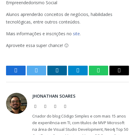
Empreendedorismo Social
Alunos aprenderão conceitos de negócios, habilidades
tecnológicas, entre outros conteúdos.
Mais informações e inscrições no
site
.
Aproveite essa super chance! 🙂
Facebook
Twitter
LinkedIn
Telegram
WhatsApp
Copy
Link
JHONATHAN SOARES
Website
Facebook
X
LinkedIn
(Twitter)
Criador do blog Código Simples e com mais 15 anos
de experiência em TI, com títulos de MVP Microsoft
na área de Visual Studio Development, Neo4j Top 50