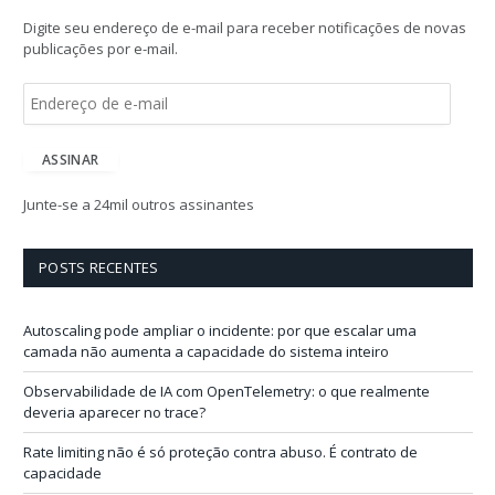
Digite seu endereço de e-mail para receber notificações de novas
publicações por e-mail.
E
n
d
e
ASSINAR
r
e
Junte-se a 24mil outros assinantes
ç
o
d
POSTS RECENTES
e
e
-
Autoscaling pode ampliar o incidente: por que escalar uma
m
camada não aumenta a capacidade do sistema inteiro
a
i
Observabilidade de IA com OpenTelemetry: o que realmente
l
deveria aparecer no trace?
Rate limiting não é só proteção contra abuso. É contrato de
capacidade