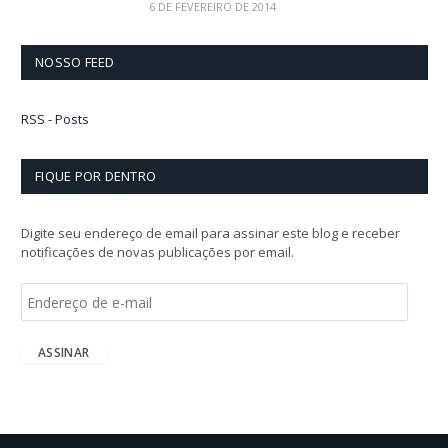
6 DE FEVEREIRO DE 2014
NOSSO FEED
RSS - Posts
FIQUE POR DENTRO
Digite seu endereço de email para assinar este blog e receber
notificações de novas publicações por email.
E
n
d
e
ASSINAR
r
e
ç
o
d