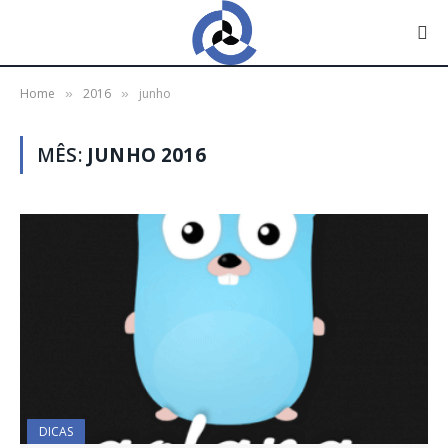
Home
2016
junho
»
»
MÊS:
JUNHO 2016
DICAS