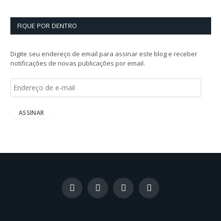
FIQUE POR DENTRO
Digite seu endereço de email para assinar este blog e receber
notificações de novas publicações por email.
E
n
d
e
ASSINAR
r
e
ç
o
d
e
e
-
Facebook
X
Instagram
LinkedIn
m
(Twitter)
a
i