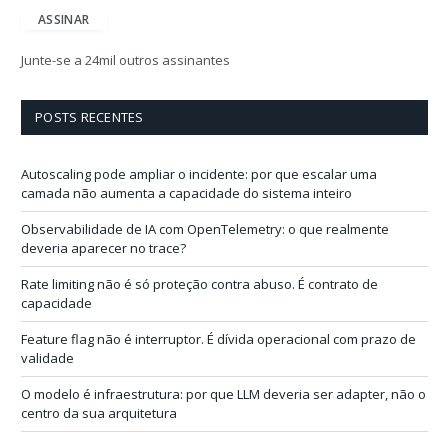
e
ASSINAR
r
e
Junte-se a 24mil outros assinantes
ç
o
d
POSTS RECENTES
e
e
-
Autoscaling pode ampliar o incidente: por que escalar uma
m
camada não aumenta a capacidade do sistema inteiro
a
i
Observabilidade de IA com OpenTelemetry: o que realmente
l
deveria aparecer no trace?
Rate limiting não é só proteção contra abuso. É contrato de
capacidade
Feature flag não é interruptor. É dívida operacional com prazo de
validade
O modelo é infraestrutura: por que LLM deveria ser adapter, não o
centro da sua arquitetura