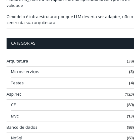
validade
O modelo é infraestrutura: por que LLM deveria ser adapter, não o
centro da sua arquitetura
CATEGORIAS
Arquitetura
(38)
Microsserviços
(3)
Testes
(4)
Asp.net
(120)
C#
(89)
Mvc
(13)
Banco de dados
(93)
NoSql
(60)