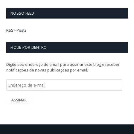
NOSSO FEED
RSS - Posts
FIQUE POR DENTRO
Digite seu endereço de email para assinar este blog e receber
notificações de novas publicações por email.
E
n
d
e
ASSINAR
r
e
ç
o
d
e