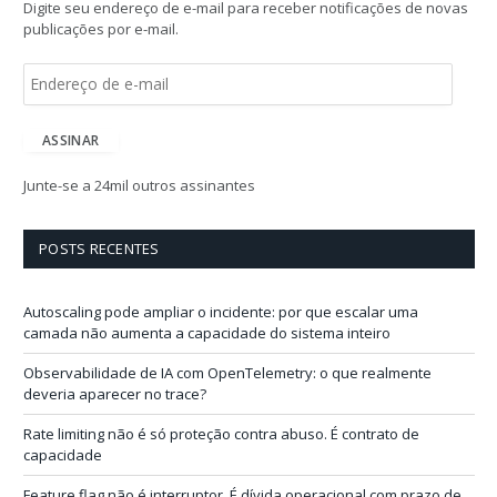
Digite seu endereço de e-mail para receber notificações de novas
publicações por e-mail.
E
n
d
e
ASSINAR
r
e
Junte-se a 24mil outros assinantes
ç
o
d
POSTS RECENTES
e
e
-
Autoscaling pode ampliar o incidente: por que escalar uma
m
camada não aumenta a capacidade do sistema inteiro
a
i
Observabilidade de IA com OpenTelemetry: o que realmente
l
deveria aparecer no trace?
Rate limiting não é só proteção contra abuso. É contrato de
capacidade
Feature flag não é interruptor. É dívida operacional com prazo de