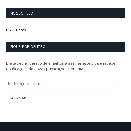
NOSSO FEED
RSS - Posts
FIQUE POR DENTRO
Digite seu endereço de email para assinar este blog e receber
notificações de novas publicações por email.
E
n
d
e
ASSINAR
r
e
ç
o
d
e