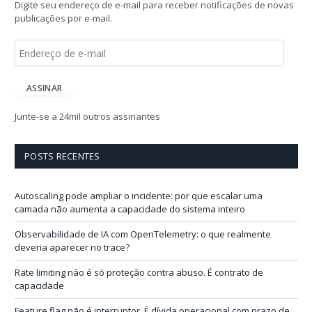
Digite seu endereço de e-mail para receber notificações de novas
publicações por e-mail.
E
n
d
e
ASSINAR
r
e
Junte-se a 24mil outros assinantes
ç
o
d
POSTS RECENTES
e
e
-
Autoscaling pode ampliar o incidente: por que escalar uma
m
camada não aumenta a capacidade do sistema inteiro
a
i
Observabilidade de IA com OpenTelemetry: o que realmente
l
deveria aparecer no trace?
Rate limiting não é só proteção contra abuso. É contrato de
capacidade
Feature flag não é interruptor. É dívida operacional com prazo de