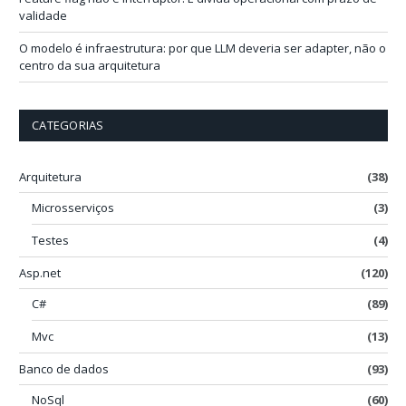
validade
O modelo é infraestrutura: por que LLM deveria ser adapter, não o
centro da sua arquitetura
CATEGORIAS
Arquitetura
(38)
Microsserviços
(3)
Testes
(4)
Asp.net
(120)
C#
(89)
Mvc
(13)
Banco de dados
(93)
NoSql
(60)