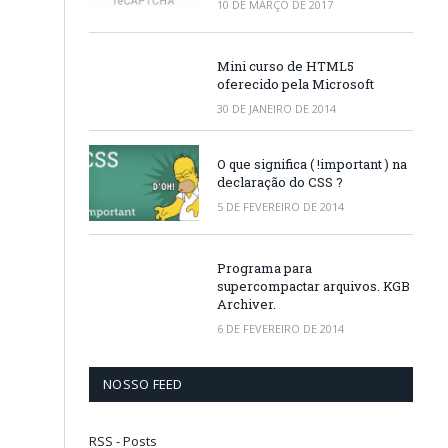
10 DE MARÇO DE 2017
Mini curso de HTML5
oferecido pela Microsoft
30 DE JANEIRO DE 2014
O que significa ( !important ) na
declaração do CSS ?
5 DE FEVEREIRO DE 2014
Programa para
supercompactar arquivos. KGB
Archiver.
6 DE FEVEREIRO DE 2014
NOSSO FEED
RSS - Posts