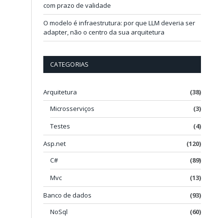
com prazo de validade
O modelo é infraestrutura: por que LLM deveria ser
adapter, não o centro da sua arquitetura
CATEGORIAS
Arquitetura
(38)
Microsserviços
(3)
Testes
(4)
Asp.net
(120)
C#
(89)
Mvc
(13)
Banco de dados
(93)
NoSql
(60)