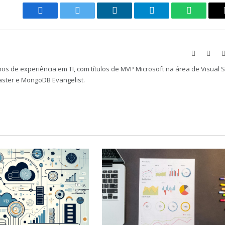
Facebook
Twitter
LinkedIn
Telegram
WhatsAp
Website
Face
os de experiência em TI, com títulos de MVP Microsoft na área de Visual 
aster e MongoDB Evangelist.