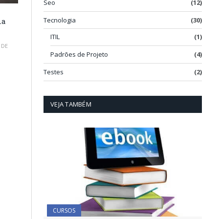
Seo
(12)
Tecnologia
(30)
ma
ITIL
(1)
 DE
Padrões de Projeto
(4)
Testes
(2)
VEJA TAMBÉM
CURSOS