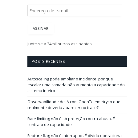
E
n
d
e
ASSINAR
r
e
ç
Junte-se a 24mil outros assinantes
o
d
e
POSTS RECENTES
e
-
m
Autoscaling pode ampliar o incidente: por que
a
escalar uma camada não aumenta a capacidade do
i
sistema inteiro
l
Observabilidade de IA com OpenTelemetry: o que
realmente deveria aparecer no trace?
Rate limiting não é só proteção contra abuso. É
contrato de capacidade
Feature flag não é interruptor. É dívida operacional