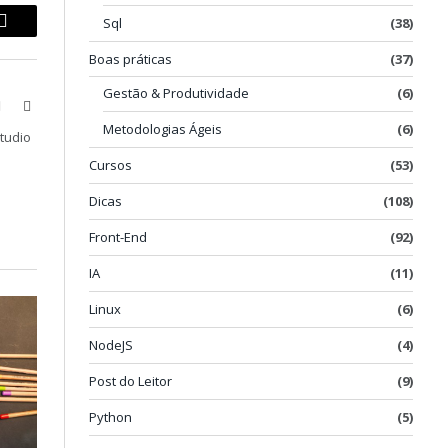
Sql
(38)
p
Copy
Boas práticas
(37)
Link
Gestão & Produtividade
(6)
book
X
LinkedIn
(Twitter)
Metodologias Ágeis
(6)
Studio
Cursos
(53)
Dicas
(108)
Front-End
(92)
IA
(11)
Linux
(6)
NodeJS
(4)
Post do Leitor
(9)
Python
(5)