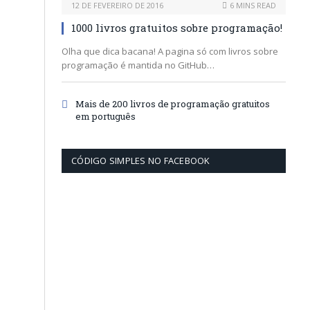
12 DE FEVEREIRO DE 2016
6 MINS READ
1000 livros gratuitos sobre programação!
Olha que dica bacana! A pagina só com livros sobre
programação é mantida no GitHub…
Mais de 200 livros de programação gratuitos
em português
CÓDIGO SIMPLES NO FACEBOOK