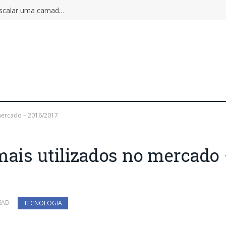
Autoscaling pode ampliar o incidente: por que escalar uma camada não aumenta a capacidade do sistema inteiro
 mercado – 2016/2017
mais utilizados no mercado
EAD
TECNOLOGIA