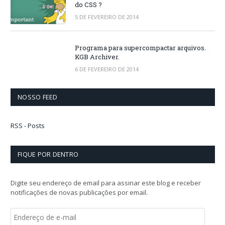
do CSS ?
5 DE FEVEREIRO DE 2014
Programa para supercompactar arquivos.
KGB Archiver.
6 DE FEVEREIRO DE 2014
NOSSO FEED
RSS - Posts
FIQUE POR DENTRO
Digite seu endereço de email para assinar este blog e receber
notificações de novas publicações por email.
E
n