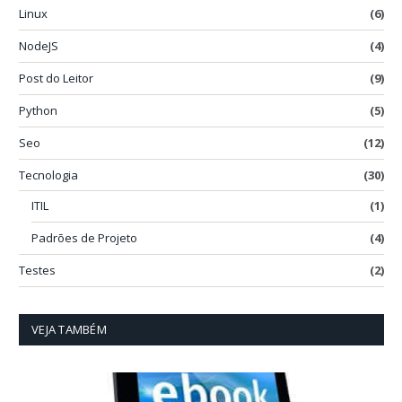
Linux
(6)
NodeJS
(4)
Post do Leitor
(9)
Python
(5)
Seo
(12)
Tecnologia
(30)
ITIL
(1)
Padrões de Projeto
(4)
Testes
(2)
VEJA TAMBÉM