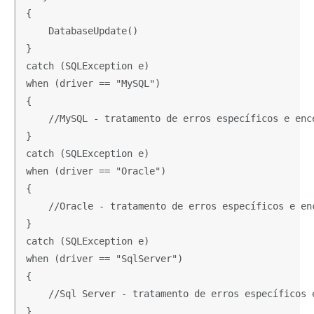
{

    DatabaseUpdate()

}

catch (SQLException e)

when (driver == "MySQL")

{

    //MySQL - tratamento de erros específicos e ence
}

catch (SQLException e)

when (driver == "Oracle")

{

    //Oracle - tratamento de erros específicos e enc
}

catch (SQLException e)

when (driver == "SqlServer")

{

    //Sql Server - tratamento de erros específicos e
}