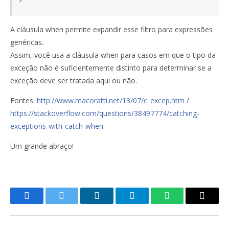
A cláusula when permite expandir esse filtro para expressões
genéricas.
Assim, você usa a cláusula when para casos em que o tipo da
exceção não é suficientemente distinto para determinar se a
exceção deve ser tratada aqui ou não.
Fontes:
http://www.macoratti.net/13/07/c_excep.htm
/
https://stackoverflow.com/questions/38497774/catching-
exceptions-with-catch-when
Um grande abraço!
Facebook
Twitter
LinkedIn
Telegram
WhatsApp
Copy
Link