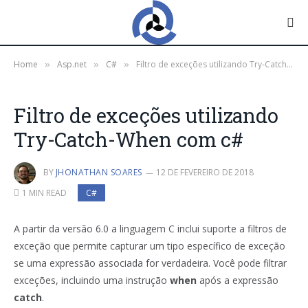
Home
Asp.net
C#
Filtro de exceções utilizando Try-Catch-When com c#
»
»
»
Filtro de exceções utilizando
Try-Catch-When com c#
BY
JHONATHAN SOARES
12 DE FEVEREIRO DE 2018
1 MIN READ
C#
A partir da versão 6.0 a linguagem C inclui suporte a filtros de
exceção que permite capturar um tipo específico de exceção
se uma expressão associada for verdadeira. Você pode filtrar
exceções, incluindo uma instrução
when
após a expressão
catch
.