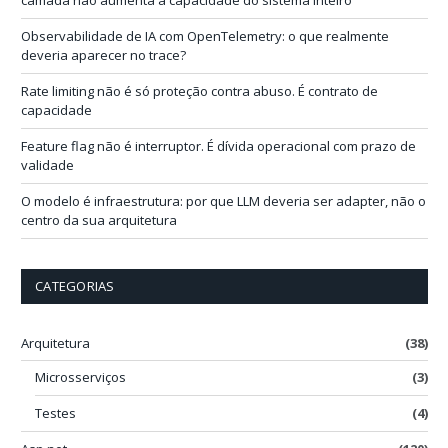
a
i
Observabilidade de IA com OpenTelemetry: o que realmente
l
deveria aparecer no trace?
Rate limiting não é só proteção contra abuso. É contrato de
capacidade
Feature flag não é interruptor. É dívida operacional com prazo de
validade
O modelo é infraestrutura: por que LLM deveria ser adapter, não o
centro da sua arquitetura
CATEGORIAS
Arquitetura
(38)
Microsserviços
(3)
Testes
(4)