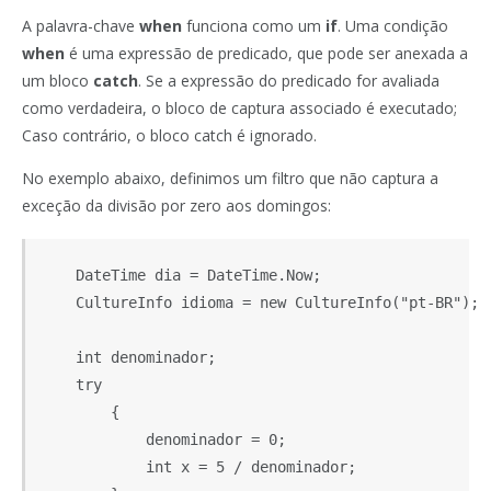
A palavra-chave
when
funciona como um
if
. Uma condição
when
é uma expressão de predicado, que pode ser anexada a
um bloco
catch
. Se a expressão do predicado for avaliada
como verdadeira, o bloco de captura associado é executado;
Caso contrário, o bloco catch é ignorado.
No exemplo abaixo, definimos um filtro que não captura a
exceção da divisão por zero aos domingos:
    DateTime dia = DateTime.Now;

    CultureInfo idioma = new CultureInfo("pt-BR");

    int denominador;

    try

        {

            denominador = 0;

            int x = 5 / denominador;
