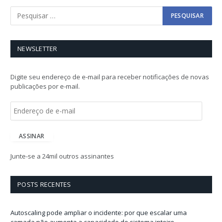
NEWSLETTER
Digite seu endereço de e-mail para receber notificações de novas
publicações por e-mail.
E
n
d
e
ASSINAR
r
e
Junte-se a 24mil outros assinantes
ç
o
d
POSTS RECENTES
e
e
-
Autoscaling pode ampliar o incidente: por que escalar uma
m
camada não aumenta a capacidade do sistema inteiro