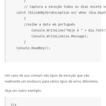
        }

        // Captura a exceção todos os dias exceto no
    catch (DivideByZeroException ex) when (dia.DayOf
        {

        //exibe a data em português

            Console.WriteLine("Hoje é " + dia.ToStri
            Console.WriteLine(ex.Message);

        }

    Console.ReadKey();

Um caso de uso comum são tipos de exceção que são
realmente um invólucro para vários tipos de erros diferentes.
Veja um outro exemplo:
 try
