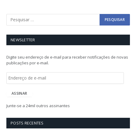
NEWSLETTER
Digite seu endereço de e-mail para receber notificações de novas
publicações por e-mail.
E
n
d
e
ASSINAR
r
e
Junte-se a 24mil outros assinantes
ç
o
d
POSTS RECENTES
e
e