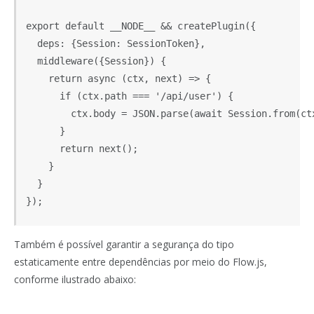
export default __NODE__ && createPlugin({

  deps: {Session: SessionToken},

  middleware({Session}) {

    return async (ctx, next) => {

      if (ctx.path === '/api/user') {

        ctx.body = JSON.parse(await Session.from(ctx
      }

      return next();

    }

  }

});
Também é possível garantir a segurança do tipo
estaticamente entre dependências por meio do Flow.js,
conforme ilustrado abaixo: