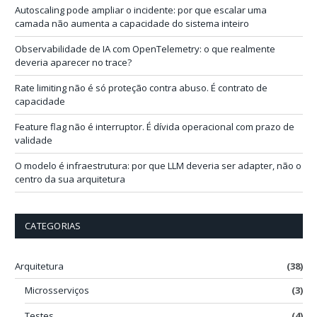
-
Autoscaling pode ampliar o incidente: por que escalar uma
m
camada não aumenta a capacidade do sistema inteiro
a
i
Observabilidade de IA com OpenTelemetry: o que realmente
l
deveria aparecer no trace?
Rate limiting não é só proteção contra abuso. É contrato de
capacidade
Feature flag não é interruptor. É dívida operacional com prazo de
validade
O modelo é infraestrutura: por que LLM deveria ser adapter, não o
centro da sua arquitetura
CATEGORIAS
Arquitetura
(38)
Microsserviços
(3)
Testes
(4)